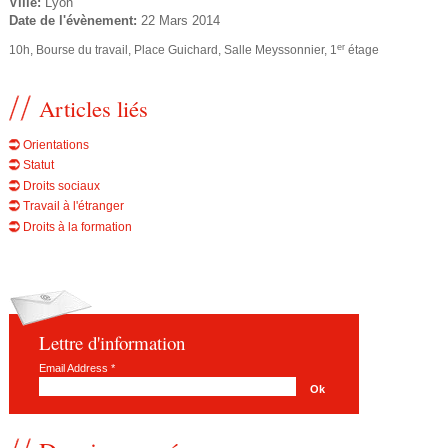
Ville:
Lyon
e
u
Date de l'évènement:
22 Mars 2014
s
d
er
10h, Bourse du travail, Place Guichard, Salle Meyssonnier, 1
étage
ê
e
Articles liés
t
r
Orientations
e
Statut
e
s
Droits sociaux
Travail à l'étranger
i
c
Droits à la formation
c
h
i
e
Lettre d'information
r
Email Address
*
c
h