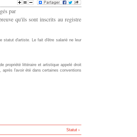
agés par
e
reuve qu'ils sont inscrits au registre
d
e
statut d'artiste. Le fait d'être salarié ne leur
r
e
e propriété littéraire et artistique appelé droit
le, après l'avoir été dans certaines conventions
c
h
e
r
c
Statut ›