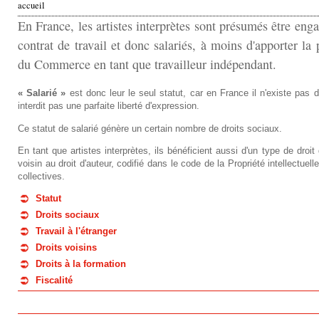
accueil
v
En France, les artistes interprètes sont présumés être eng
contrat de travail et donc salariés, à moins d'apporter la p
o
du Commerce en tant que travailleur indépendant.
u
« Salarié »
est donc leur le seul statut, car en France il n'existe pas de 
s
interdit pas une parfaite liberté d'expression.
ê
Ce statut de salarié génère un certain nombre de droits sociaux.
En tant que artistes interprètes, ils bénéficient aussi d'un type de droit d
t
voisin au droit d'auteur, codifié dans le code de la Propriété intellectuel
collectives.
e
Statut
s
Droits sociaux
Travail à l'étranger
i
Droits voisins
c
Droits à la formation
Fiscalité
i