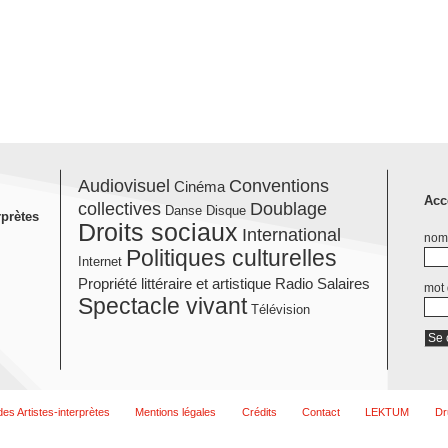
Audiovisuel
Conventions
Cinéma
Acc
collectives
Doublage
Danse
Disque
rprètes
Droits sociaux
International
nom 
Politiques culturelles
Internet
Propriété littéraire et artistique
Radio
Salaires
mot
Spectacle vivant
Télévision
es Artistes-interprètes
Mentions légales
Crédits
Contact
LEKTUM
Dr