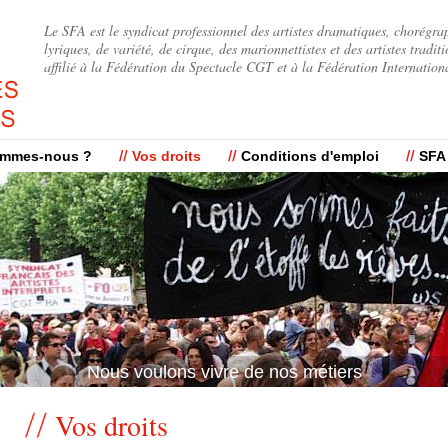
Jump to navigation
Le SFA est le syndicat professionnel des artistes dramatiques, chorégra
lyriques, de variété, de cirque, des marionnettistes et des artistes traditi
affilié à la Fédération du Spectacle CGT et à la Fédération Internation
ommes-nous ?
Vos droits
Conditions d'emploi
SFA
Nous voulons vivre de nos métiers
Vos droits