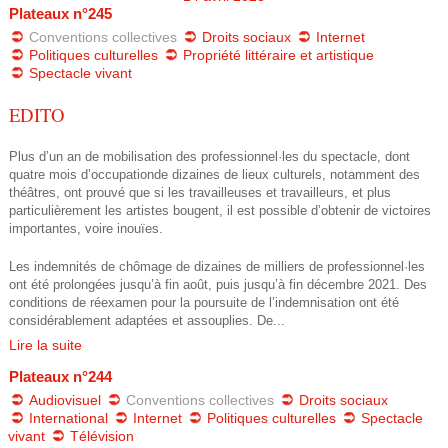
s
Plateaux n°245
o
Conventions collectives
Droits sociaux
Internet
t
Politiques culturelles
Propriété littéraire et artistique
_
Spectacle vivant
a
2
EDITO
g
0
Plus d’un an de mobilisation des professionnel·les du spectacle, dont
e
quatre mois d’occupationde dizaines de lieux culturels, notamment des
2
théâtres, ont prouvé que si les travailleuses et travailleurs, et plus
_
particulièrement les artistes bougent, il est possible d’obtenir de victoires
4
importantes, voire inouïes.
s
_
Les indemnités de chômage de dizaines de milliers de professionnel·les
ont été prolongées jusqu’à fin août, puis jusqu’à fin décembre 2021. Des
y
conditions de réexamen pour la poursuite de l’indemnisation ont été
n
considérablement adaptées et assouplies. De...
n
Lire la suite
e
d
Plateaux n°244
_
Audiovisuel
Conventions collectives
Droits sociaux
i
International
Internet
Politiques culturelles
Spectacle
g
vivant
Télévision