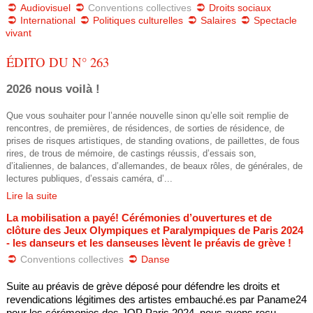
e
u
Audiovisuel
Conventions collectives
Droits sociaux
International
Politiques culturelles
Salaires
Spectacle
s
vivant
d
ê
ÉDITO DU N° 263
e
t
2026 nous voilà !
r
e
Que vous souhaiter pour l’année nouvelle sinon qu’elle soit remplie de
e
s
rencontres, de premières, de résidences, de sorties de résidence, de
prises de risques artistiques, de standing ovations, de paillettes, de fous
i
c
rires, de trous de mémoire, de castings réussis, d’essais son,
d’italiennes, de balances, d’allemandes, de beaux rôles, de générales, de
c
lectures publiques, d’essais caméra, d’...
h
Lire la suite
i
e
La mobilisation a payé! Cérémonies d’ouvertures et de
clôture des Jeux Olympiques et Paralympiques de Paris 2024
r
- les danseurs et les danseuses lèvent le préavis de grève !
Conventions collectives
Danse
c
Suite au préavis de grève déposé pour défendre les droits et 
h
revendications légitimes des artistes embauché.es par Paname24 
pour les cérémonies des JOP Paris 2024, nous avons reçu...