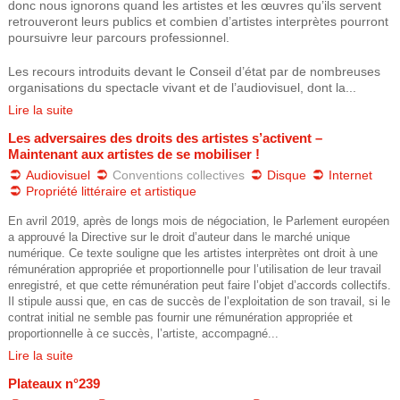
donc nous ignorons quand les artistes et les œuvres qu’ils servent
retrouveront leurs publics et combien d’artistes interprètes pourront
f
poursuivre leur parcours professionnel.
a
Les recours introduits devant le Conseil d’état par de nombreuses
organisations du spectacle vivant et de l’audiovisuel, dont la...
c
Lire la suite
g
Les adversaires des droits des artistes s’activent –
Maintenant aux artistes de se mobiliser !
t
Audiovisuel
Conventions collectives
Disque
Internet
Propriété littéraire et artistique
_
En avril 2019, après de longs mois de négociation, le Parlement européen
a approuvé la Directive sur le droit d’auteur dans le marché unique
p
numérique. Ce texte souligne que les artistes interprètes ont droit à une
rémunération appropriée et proportionnelle pour l’utilisation de leur travail
a
enregistré, et que cette rémunération peut faire l’objet d’accords collectifs.
Il stipule aussi que, en cas de succès de l’exploitation de son travail, si le
n
contrat initial ne semble pas fournir une rémunération appropriée et
proportionnelle à ce succès, l’artiste, accompagné...
a
Lire la suite
Plateaux n°239
m