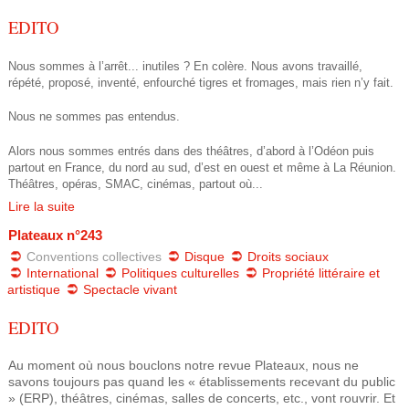
c
o
EDITO
a
c
Nous sommes à l’arrêt... inutiles ? En colère. Nous avons travaillé,
l
répété, proposé, inventé, enfourché tigres et fromages, mais rien n’y fait.
i
Nous ne sommes pas entendus.
.
a
Alors nous sommes entrés dans des théâtres, d’abord à l’Odéon puis
p
partout en France, du nord au sud, d’est en ouest et même à La Réunion.
t
Théâtres, opéras, SMAC, cinémas, partout où...
d
Lire la suite
i
f
Plateaux n°243
o
Conventions collectives
Disque
Droits sociaux
International
Politiques culturelles
Propriété littéraire et
n
artistique
Spectacle vivant
s
EDITO
_
Au moment où nous bouclons notre revue Plateaux, nous ne
savons toujours pas quand les « établissements recevant du public
s
» (ERP), théâtres, cinémas, salles de concerts, etc., vont rouvrir. Et