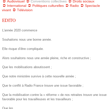
Audiovisuel
Conventions collectives
Droits sociaux
International
Politiques culturelles
Radio
Spectacle
e
vivant
Télévision
2
EDITO
4
L'année 2020 commence
.
Souhaitons nous une bonne année.
p
Elle risque d’être compliquée.
d
Alors souhaitons nous une année pleine, riche et constructive ;
f
Que les mobilisations aboutissent ;
Que notre ministère survive à cette nouvelle année ;
Que le conflit à Radio France trouve une issue favorable ;
Que la mobilisation contre la « réforme » de nos retraites trouve une issue
favorable pour les travailleuses et les travailleurs ;
Que les...