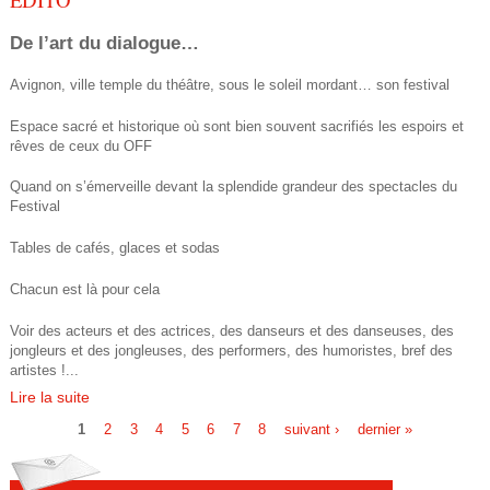
De l’art du dialogue…
Avignon, ville temple du théâtre, sous le soleil mordant… son festival
Espace sacré et historique où sont bien souvent sacrifiés les espoirs et
rêves de ceux du OFF
Quand on s’émerveille devant la splendide grandeur des spectacles du
Festival
Tables de cafés, glaces et sodas
Chacun est là pour cela
Voir des acteurs et des actrices, des danseurs et des danseuses, des
jongleurs et des jongleuses, des performers, des humoristes, bref des
artistes !...
Lire la suite
1
2
3
4
5
6
7
8
suivant ›
dernier »
P