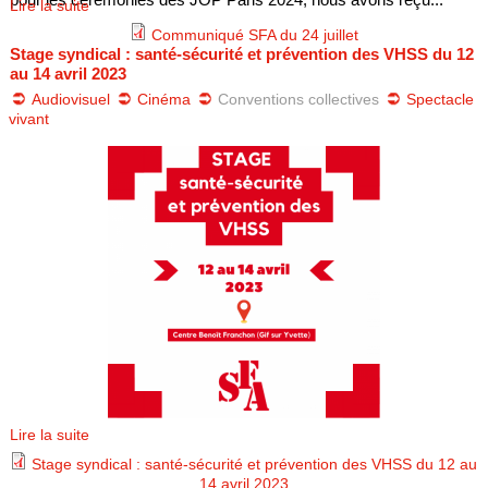
Lire la suite
e
Communiqué SFA du 24 juillet
Stage syndical : santé-sécurité et prévention des VHSS du 12
c
au 14 avril 2023
Audiovisuel
Cinéma
Conventions collectives
Spectacle
p
vivant
_
2
4
_
0
7
_
Lire la suite
Stage syndical : santé-sécurité et prévention des VHSS du 12 au
j
14 avril 2023