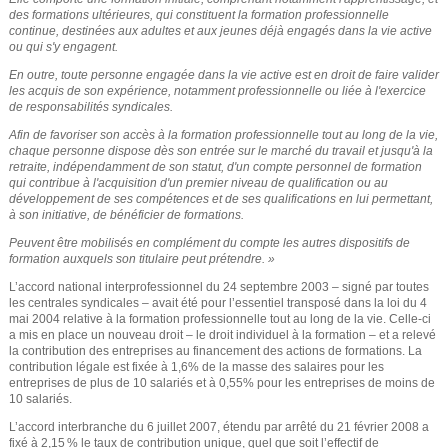
des formations ultérieures, qui constituent la formation professionnelle
e
continue, destinées aux adultes et aux jeunes déjà engagés dans la vie active
ou qui s'y engagent.
En outre, toute personne engagée dans la vie active est en droit de faire valider
les acquis de son expérience, notamment professionnelle ou liée à l'exercice
de responsabilités syndicales.
Afin de favoriser son accès à la formation professionnelle tout au long de la vie,
chaque personne dispose dès son entrée sur le marché du travail et jusqu'à la
retraite, indépendamment de son statut, d'un compte personnel de formation
qui contribue à l'acquisition d'un premier niveau de qualification ou au
développement de ses compétences et de ses qualifications en lui permettant,
à son initiative, de bénéficier de formations.
Peuvent être mobilisés en complément du compte les autres dispositifs de
formation auxquels son titulaire peut prétendre.
»
L’accord national interprofessionnel du 24 septembre 2003 – signé par toutes
les centrales syndicales – avait été pour l’essentiel transposé dans la loi du 4
mai 2004 relative à la formation professionnelle tout au long de la vie. Celle-ci
a mis en place un nouveau droit – le droit individuel à la formation – et a relevé
la contribution des entreprises au financement des actions de formations. La
contribution légale est fixée à 1,6% de la masse des salaires pour les
entreprises de plus de 10 salariés et à 0,55% pour les entreprises de moins de
10 salariés.
L’accord interbranche du 6 juillet 2007, étendu par arrêté du 21 février 2008 a
fixé à 2,15 % le taux de contribution unique, quel que soit l’effectif de