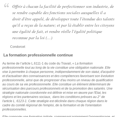
e
u
Offrir à chacun la facilité de perfectionner son industrie, de
se rendre capable des fonctions sociales auxquelles il a
s
d
droit d'être appelé, de développer toute l'étendue des talents
ê
e
qu'il a reçus de la nature; et par là établir entre les citoyens
t
une égalité de fait, et rendre réelle l'égalité politique
r
reconnue par la loi (…)
e
e
Condorcet
s
La formation professionnelle continue
i
c
Au terme de l’article L.6111-1 du code du Travail,
« La formation
c
h
professionnelle tout au long de la vie constitue une obligation nationale. Elle
vise à permettre à chaque personne, indépendamment de son statut, d'acquérir
i
et d'actualiser des connaissances et des compétences favorisant son évolution
e
professionnelle, ainsi que de progresser d'au moins un niveau de qualification
au cours de sa vie professionnelle.
Elle constitue un élément déterminant de
sécurisation des parcours professionnels et de la promotion des salariés.
Une
r
stratégie nationale coordonnée est définie et mise en œuvre par l'Etat, les
régions et les partenaires sociaux,
dans les conditions prévues au 2° de
c
l'article
L. 6123-1. Cette stratégie est déclinée dans chaque région dans le
cadre du comité régional de l'emploi, de la formation et de l'orientation
professionnelles.
h
Elle comporte une formation initiale, comprenant notamment l'apprentissage, et