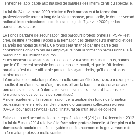
l’entreprise, applicable aux masses de salaires des intermittents du spectacle.
La loi du 24 novembre 2009 relative à
l’orientation et à la formation
professionnelle tout au long de la vie
transpose, pour partie, le dernier Accord
national interprofessionnel conclu sur le sujet le 7 janvier 2009 par les
partenaires sociaux.
Le Fonds paritaire de sécurisation des parcours professionnels (FPSPP) est
créé, destiné à faciliter l’accès à la formation des demandeurs d’emploi et des
salariés les moins qualifiés. Ce fonds sera financé par une partie des
contributions obligatoires des employeurs pour la formation professionnelle à
hauteur de 900 millions d’euros.
Si les dispositifs existants depuis la loi de 2004 sont tous maintenus, notons
que le Cif devient possible hors du temps de travail, et que le Dif devient
portable, c'est-à-dire utilisable par tous les ayant-droits, qu’ils soient sous
contrat ou non.
Information et orientation professionnelle sont améliorées, avec par exemple la
labellisation d’un réseau d’organismes offrant la fourniture de services aux
personnes sur le sujet (informations sur les métiers, les qualifications, les
formations ou des conseils personnalisés).
À noter également : la réorganisation de la gestion des fonds de formation
professionnelle en réduisant le nombre d’organismes collecteurs agréés
(OPCA, pour nous : l’Afdas) avec l’instauration d’un seuil de collecte.
Suite au nouvel accord national interprofessionnel (ANI) du 14 décembre 2013,
La loi du 5 mars 2014 relative à
la formation professionnelle, à l'emploi et à la
démocratie sociale
modifie le système de financement et la gouvernance de
la formation professionnelle continue.