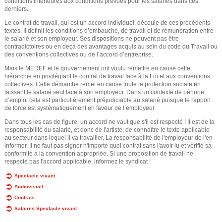
conditions inférieures aux conditions prévues pour les salariés dans ces
derniers.
Le contrat de travail, qui est un accord individuel, découle de ces précédents
textes. Il définit les conditions d’embauche, de travail et de rémunération entre
le salarié et son employeur. Ses dispositions ne peuvent pas être
contradictoires ou en deçà des avantages acquis au sein du code du Travail ou
des conventions collectives ou de l’accord d’entreprise.
Mais le MEDEF et le gouvernement ont voulu remettre en cause cette
hiérarchie en privilégiant le contrat de travail face à la Loi et aux conventions
collectives. Cette démarche remet en cause toute la protection sociale en
laissant le salarié seul face à son employeur. Dans un contexte de pénurie
d’emploi cela est particulièrement préjudiciable au salarié puisque le rapport
de force est systématiquement en faveur de l’employeur.
Dans tous les cas de figure, un accord ne vaut que s'il est respecté ! Il est de la
responsabilité du salarié, et donc de l'artiste, de connaître le texte applicable
au secteur dans lequel il va travailler. La responsabilité de l'employeur de l'en
informer. Il ne faut pas signer n'importe quel contrat sans l'avoir lu et vérifié sa
conformité à la convention appropriée. Si une proposition de travail ne
respecte pas l'accord applicable, informez le syndicat !
Spectacle vivant
Audiovisuel
Contrats
Salaires Spectacle vivant