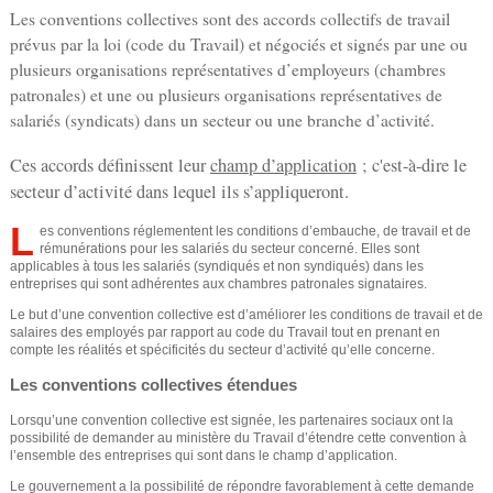
e
u
Les conventions collectives sont des accords collectifs de travail
prévus par la loi (code du Travail) et négociés et signés par une ou
s
d
plusieurs organisations représentatives d’employeurs (chambres
ê
patronales) et une ou plusieurs organisations représentatives de
e
salariés (syndicats) dans un secteur ou une branche d’activité.
t
r
e
Ces accords définissent leur
champ d’application
; c'est-à-dire le
secteur d’activité dans lequel ils s’appliqueront.
e
s
L
es conventions réglementent les conditions d’embauche, de travail et de
i
c
rémunérations pour les salariés du secteur concerné. Elles sont
applicables à tous les salariés (syndiqués et non syndiqués) dans les
c
h
entreprises qui sont adhérentes aux chambres patronales signataires.
i
Le but d’une convention collective est d’améliorer les conditions de travail et de
e
salaires des employés par rapport au code du Travail tout en prenant en
compte les réalités et spécificités du secteur d’activité qu’elle concerne.
r
Les conventions collectives étendues
Lorsqu’une convention collective est signée, les partenaires sociaux ont la
c
possibilité de demander au ministère du Travail d’étendre cette convention à
l’ensemble des entreprises qui sont dans le champ d’application.
h
Le gouvernement a la possibilité de répondre favorablement à cette demande