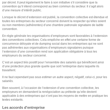
par décret. Il peut également le faire à son initiative s’il considère que la
e
convention qu’il étend correspond au bien commun du secteur. Il s’agit alors
d’une mesure d’intérêt public.
Lorsque le décret d’extension est publié, la convention collective est étendue et
toutes les entreprises du secteur concerné doivent la respecter qu’elles soient
ou non membres (adhérentes) d’une chambre patronale signataire de ladite
convention.
En règle générale les organisations d’employeurs sont favorables à l’extension
des conventions collectives. Cela empêche en effet une certaine forme de
concurrence déloyale et de dumping social dans les entreprises qui ne sont
pas adhérentes aux organisations d’employeurs signataires puisque
l’extension d’une convention rend son application obligatoire à tous les
employeurs du secteur concerné.
C’est un aspect très positif pour l’ensemble des salariés qui bénéficient ainsi
d’une protection plus grande quelle que soit l’entreprise dans laquelle ils
travaillent.
Il ne faut cependant pas sous estimer un autre aspect, négatif, celui-ci, pour les
salariés.
Bien souvent, à l’occasion de l’extension d’une convention collective, les
employeurs en demandent la renégociation au prétexte qu’elle devient
applicable à des entreprises qui n’ont pas les moyens de mettre en pratique les
textes existants.
Les accords d'entreprise