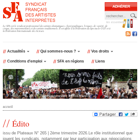
Jump to navigation
les essentiels
F
Le SFA est le syndicat professionnel des artistes dramatiques, chorégraphiques, lyriques, de variété, de
cirque, des marionnettistes et des artistes traditionnels. Il est affilié à la Fédération du Spectacle CGT et à
la Fédération Internationale des Acteurs.
o
r
Actualités
Qui sommes-nous ?
Vos droits
Conditions d'emploi
SFA en régions
Liens
m
u
l
Nous voulons vivre de nos métiers
a
accueil
v
i
Édito
o
r
issu de Plateaux N° 265 | 2ème trimestre 2026.Le rôle institutionnel que
u
jouent les syndicats, notamment par leur participation aux négociations