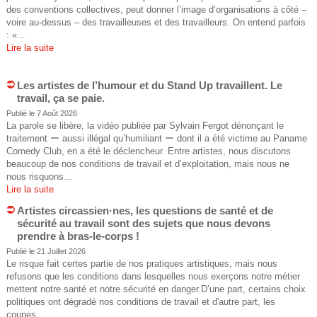
e
s
des conventions collectives, peut donner l’image d’organisations à côté –
voire au-dessus – des travailleuses et des travailleurs. On entend parfois
d
ê
: «...
Lire la suite
t
e
e
Les artistes de l’humour et du Stand Up travaillent. Le
r
travail, ça se paie.
s
Publié le 7 Août 2026
e
La parole se libère, la vidéo publiée par Sylvain Fergot dénonçant le
i
traitement ー aussi illégal qu’humiliant ー dont il a été victime au Paname
Comedy Club, en a été le déclencheur. Entre artistes, nous discutons
c
c
beaucoup de nos conditions de travail et d’exploitation, mais nous ne
nous risquons...
i
h
Lire la suite
Artistes circassien·nes, les questions de santé et de
e
sécurité au travail sont des sujets que nous devons
prendre à bras-le-corps !
r
Publié le 21 Juillet 2026
Le risque fait certes partie de nos pratiques artistiques, mais nous
c
refusons que les conditions dans lesquelles nous exerçons notre métier
mettent notre santé et notre sécurité en danger.D’une part, certains choix
h
politiques ont dégradé nos conditions de travail et d'autre part, les
coupes...