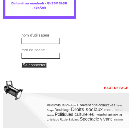
nom d'utilisateur
mot de passe
HAUT DE PAGE
Audiovisuel
Conventions collectives
Cinéma
Danse
Droits sociaux
Doublage
International
Disque
Politiques culturelles
Propriété littéraire et
Internet
Spectacle vivant
artistique
Radio
Salaires
Télévision