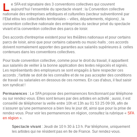
e
u
L
e SFA est signataire des 3 conventions collectives qui couvrent
aujourd’hui l’ensemble du spectacle vivant : la Convention collective
s
nationale des entreprises artistiques et culturelles (secteur subventionné par
d
l’Etat et/ou les collectivités territoriales – villes, départements, régions) , la
ê
convention collective nationale des entreprises du secteur privé du spectacle
e
vivant et la convention collective des parcs de loisir.
t
Des accords d'entreprise existent pour les théâtres nationaux et pour certains
r
parcs de loisir, ainsi que pour certains cabarets ou music-halls ; ces accords
e
doivent normalement apporter des garanties aux salariés supérieures à celles
contenues dans les conventions collectives.
e
s
Pour toute convention collective, comme pour le droit du travail, il appartient
i
aux salariés de veiller à la bonne application des textes négociés et signés.
c
Les représentants des employeurs se sont engagés à faire respecter ces
accords ; l'artiste se doit de les connaître et de ne pas accepter des conditions
c
h
de travail ou salariales en dessous de ces normes. En cas d'abus, il faut saisir
son syndicat !
i
e
Permanences
: Le SFA propose des permanences fonctionnant par téléphone
ou sur rendez-vous. Elles sont tenues par des artistes en activité ; aussi, il est
conseillé de téléphoner la veille entre 10h et 13h au 01 53 25 09 09, afin de
r
s’assurer qu’une permanence a bien lieu le jour dit, ainsi que pour la prise de
rendez-vous. Pour voir les permanences en région, consultez la rubrique «
SFA
c
en région
».
Spectacle vivant
: Jeudi de 10 h 30 à 13 h. Par téléphone, uniquement
h
les artistes qui ne résident pas en Ile de France. Sur rendez-vous.