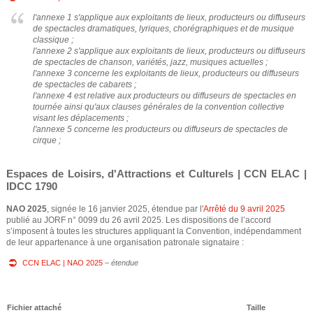
e
l'annexe 1 s'applique aux exploitants de lieux, producteurs ou diffuseurs
de spectacles dramatiques, lyriques, chorégraphiques et de musique
classique ;
l'annexe 2 s'applique aux exploitants de lieux, producteurs ou diffuseurs
de spectacles de chanson, variétés, jazz, musiques actuelles ;
l'annexe 3 concerne les exploitants de lieux, producteurs ou diffuseurs
de spectacles de cabarets ;
l'annexe 4 est relative aux producteurs ou diffuseurs de spectacles en
tournée ainsi qu'aux clauses générales de la convention collective
visant les déplacements ;
l'annexe 5 concerne les producteurs ou diffuseurs de spectacles de
cirque ;
Espaces de Loisirs, d'Attractions et Culturels | CCN ELAC |
IDCC 1790
NAO 2025
, signée le 16 janvier 2025, étendue par l'
Arrêté du 9 avril 2025
publié au JORF n° 0099 du 26 avril 2025. Les dispositions de l’accord
s’imposent à toutes les structures appliquant la Convention, indépendamment
de leur appartenance à une organisation patronale signataire :
CCN ELAC | NAO 2025
–
étendue
Fichier attaché
Taille