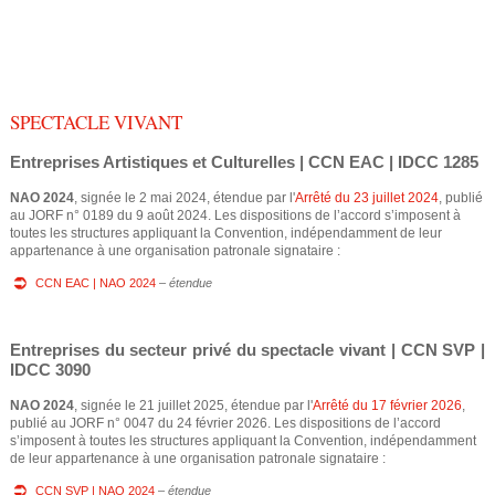
e
u
s
d
ê
e
SPECTACLE VIVANT
t
r
Entreprises Artistiques et Culturelles | CCN EAC | IDCC 1285
e
e
NAO 2024
, signée le 2 mai 2024, étendue par l'
Arrêté du 23 juillet 2024
, publié
s
au JORF n° 0189 du 9 août 2024. Les dispositions de l’accord s’imposent à
toutes les structures appliquant la Convention, indépendamment de leur
i
c
appartenance à une organisation patronale signataire :
c
h
CCN EAC | NAO 2024
–
étendue
i
e
Entreprises du secteur privé du spectacle vivant | CCN SVP |
IDCC 3090
r
NAO 2024
, signée le 21 juillet 2025, étendue par l'
Arrêté du 17 février 2026
,
c
publié au JORF n° 0047 du 24 février 2026. Les dispositions de l’accord
s’imposent à toutes les structures appliquant la Convention, indépendamment
de leur appartenance à une organisation patronale signataire :
h
CCN SVP | NAO 2024
–
étendue