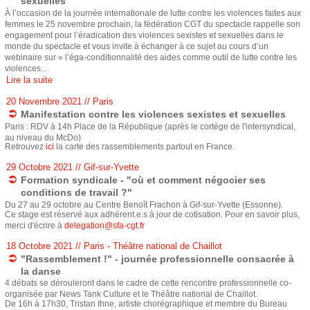
sexuelles
À l’occasion de la journée internationale de lutte contre les violences faites aux
femmes le 25 novembre prochain, la fédération CGT du spectacle rappelle son
engagement pour l’éradication des violences sexistes et sexuelles dans le
monde du spectacle et vous invite à échanger à ce sujet au cours d’un
webinaire sur « l’éga-conditionnalité des aides comme outil de lutte contre les
violences...
Lire la suite
20 Novembre 2021
// Paris
Manifestation contre les violences sexistes et sexuelles
Paris : RDV à 14h Place de la République (après le cortège de l'intersyndical,
au niveau du McDo)
Retrouvez
ici
la carte des rassemblements partout en France.
29 Octobre 2021
// Gif-sur-Yvette
Formation syndicale - "où et comment négocier ses
conditions de travail ?"
Du 27 au 29 octobre au Centre Benoît Frachon à Gif-sur-Yvette (Essonne).
Ce stage est réservé aux adhérent.e.s à jour de cotisation. Pour en savoir plus,
merci d'écrire à
delegation@sfa-cgt.fr
18 Octobre 2021
// Paris - Théâtre national de Chaillot
"Rassemblement !" - journée professionnelle consacrée à
la danse
4 débats se dérouleront dans le cadre de cette rencontre professionnelle co-
organisée par News Tank Culture et le Théâtre national de Chaillot.
De 16h à 17h30, Tristan Ihne, artiste chorégraphique et membre du Bureau