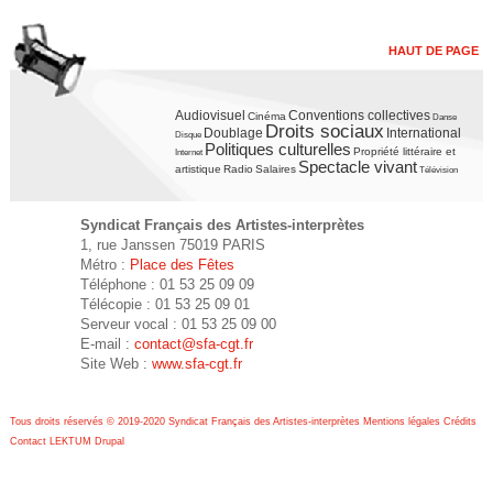
HAUT DE PAGE
Audiovisuel
Conventions collectives
Cinéma
Danse
Droits sociaux
Doublage
International
Disque
Politiques culturelles
Propriété littéraire et
Internet
Spectacle vivant
artistique
Radio
Salaires
Télévision
Syndicat Français des Artistes-interprètes
1, rue Janssen 75019 PARIS
Métro :
Place des Fêtes
Téléphone : 01 53 25 09 09
Télécopie : 01 53 25 09 01
Serveur vocal : 01 53 25 09 00
E-mail :
contact@sfa-cgt.fr
Site Web :
www.sfa-cgt.fr
Tous droits réservés © 2019-2020 Syndicat Français des Artistes-interprètes
Mentions légales
Crédits
Contact
LEKTUM
Drupal