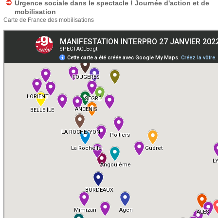
Urgence sociale dans le spectacle ! Journée d'action et de
e
u
mobilisation
Carte de France des mobilisations
s
d
ê
e
t
r
e
e
s
i
c
c
h
i
e
r
c
h