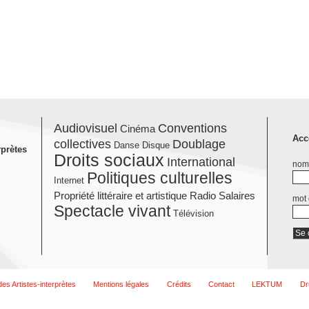
Audiovisuel
Conventions
Cinéma
Acc
collectives
Doublage
Danse
Disque
rprètes
Droits sociaux
International
nom 
Politiques culturelles
Internet
Propriété littéraire et artistique
Radio
Salaires
mot
Spectacle vivant
Télévision
es Artistes-interprètes
Mentions légales
Crédits
Contact
LEKTUM
Dr