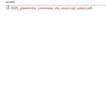
accueil
v
2025_plateforme_commune_sfa_snam-cgt_adami.pdf
o
u
s
ê
t
e
s
i
c
i