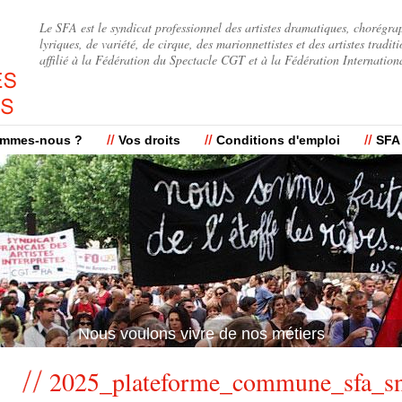
Jump to navigation
Le SFA est le syndicat professionnel des artistes dramatiques, chorégra
lyriques, de variété, de cirque, des marionnettistes et des artistes traditi
affilié à la Fédération du Spectacle CGT et à la Fédération Internation
ommes-nous ?
Vos droits
Conditions d'emploi
SFA
Nous voulons vivre de nos métiers
2025_plateforme_commune_sfa_sn