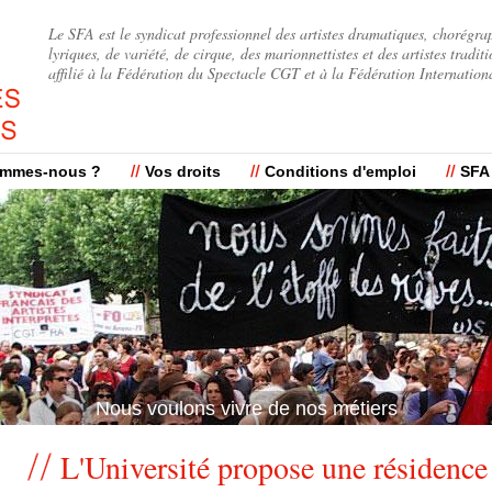
Jump to navigation
Le SFA est le syndicat professionnel des artistes dramatiques, chorégra
lyriques, de variété, de cirque, des marionnettistes et des artistes traditi
affilié à la Fédération du Spectacle CGT et à la Fédération Internation
ommes-nous ?
Vos droits
Conditions d'emploi
SFA
Nous voulons vivre de nos métiers
L'Université propose une résidence 