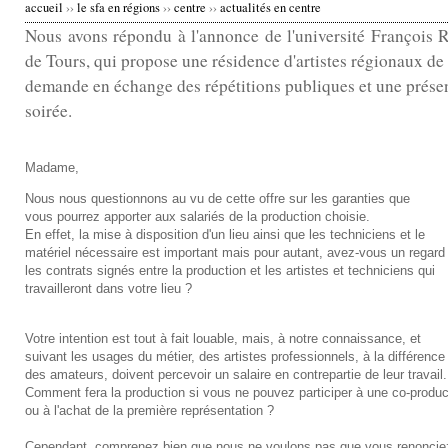
accueil
››
le sfa en régions
››
centre
››
actualités en centre
v
Nous avons répondu à l'annonce de l'université François 
de Tours, qui propose une résidence d'artistes régionaux d
o
demande en échange des répétitions publiques et une prése
u
soirée.
s
Madame,
ê
Nous nous questionnons au vu de cette offre sur les garanties que
t
vous pourrez apporter aux salariés de la production choisie.
En effet, la mise à disposition d'un lieu ainsi que les techniciens et le
e
matériel nécessaire est important mais pour autant, avez-vous un regard
les contrats signés entre la production et les artistes et techniciens qui
travailleront dans votre lieu ?
s
i
Votre intention est tout à fait louable, mais, à notre connaissance, et
suivant les usages du métier, des artistes professionnels, à la différence
c
des amateurs, doivent percevoir un salaire en contrepartie de leur travail.
Comment fera la production si vous ne pouvez participer à une co-produc
i
ou à l'achat de la première représentation ?
Cependant, comprenez bien que nous ne voulons pas que vous renoncie