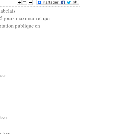
Rabelais
e
e 5 jours maximum et qui
d
ntation publique en
e
r
e
c
 sur
h
e
r
tion
c
z à ce