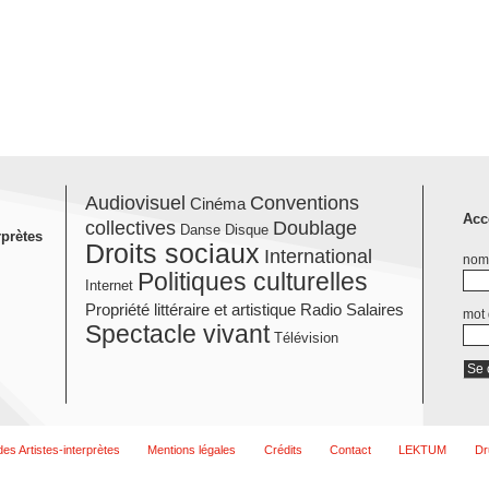
Audiovisuel
Conventions
Cinéma
Acc
collectives
Doublage
Danse
Disque
rprètes
Droits sociaux
International
nom 
Politiques culturelles
Internet
Propriété littéraire et artistique
Radio
Salaires
mot
Spectacle vivant
Télévision
es Artistes-interprètes
Mentions légales
Crédits
Contact
LEKTUM
Dr