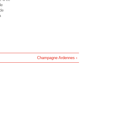
h
de
nde
e
a
Champagne Ardennes ›