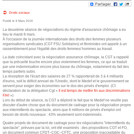
e
v
o
Droits sociaux
d
9 Mars 2016
u
e
La deuxième séance de négociations du régime d'assurance chômage a eu
s
lieu le mardi 8 mars.
r
À l'occasion de la journée internationale des droits des femmes plusieurs
ê
organisations syndicales (CGT FSU Solidaires) et féministes ont appelé à un
rassemblement pour l'égalité des droits femmes/ hommes au travail.
e
t
La date coïncidant avec la négociation assurance chômage, la CGT a rappelé
que la précarité touche encore plus violemment les femmes, ce qui se traduit
e
c
par une indemnisation encore plus basse du chômage, notamment du fait des
temps partiels subis.
s
La résorption de l'écart des salaires de 27 % rapporterait de 3 à 4 milliards
h
d'euros, soit le déficit annuel de l'Unedic, dont le Medef et le gouvernement se
i
servent pour exiger des économies sur le dos des privés d'emploi. (Cf.
e
déclaration de la délégation Cgt «
Il est temps de mettre fin aux discriminations
c
F/H!
»)
Lors du début de séance, la CGT a déploré le fait que le Medef ne veuille pas
r
i
discuter d'autre chose que du document de cadrage pour la négociation propre
aux intermittents du spectacle, alors que 6 millions de privés d'emploi ont
c
besoin de droits nouveaux : 43% seulement sont indemnisés.
Quatre projets de document de cadrage pour les négociations "intermittents du
h
spectacle", prévues par la loi, ont été examinés : des propositions CGT et FO,
un document commun CFDT–CGC–CFTC, une proposition inacceptable du