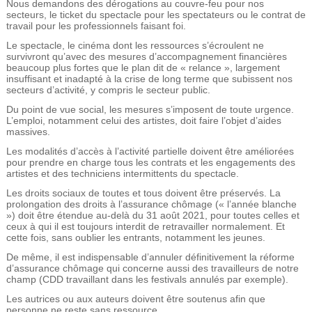
Nous demandons des dérogations au couvre-feu pour nos
e
secteurs, le ticket du spectacle pour les spectateurs ou le contrat de
travail pour les professionnels faisant foi.
Le spectacle, le cinéma dont les ressources s’écroulent ne
survivront qu’avec des mesures d’accompagnement financières
beaucoup plus fortes que le plan dit de « relance », largement
insuffisant et inadapté à la crise de long terme que subissent nos
secteurs d’activité, y compris le secteur public.
Du point de vue social, les mesures s’imposent de toute urgence.
L’emploi, notamment celui des artistes, doit faire l’objet d’aides
massives.
Les modalités d’accès à l’activité partielle doivent être améliorées
pour prendre en charge tous les contrats et les engagements des
artistes et des techniciens intermittents du spectacle.
Les droits sociaux de toutes et tous doivent être préservés. La
prolongation des droits à l’assurance chômage (« l’année blanche
») doit être étendue au-delà du 31 août 2021, pour toutes celles et
ceux à qui il est toujours interdit de retravailler normalement. Et
cette fois, sans oublier les entrants, notamment les jeunes.
De même, il est indispensable d’annuler définitivement la réforme
d’assurance chômage qui concerne aussi des travailleurs de notre
champ (CDD travaillant dans les festivals annulés par exemple).
Les autrices ou aux auteurs doivent être soutenus afin que
personne ne reste sans ressource.