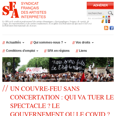
Jump to navigation
les essentiels
F
Le SFA est le syndicat professionnel des artistes dramatiques, chorégraphiques, lyriques, de variété, de
cirque, des marionnettistes et des artistes traditionnels. Il est affilié à la Fédération du Spectacle CGT et à
la Fédération Internationale des Acteurs.
o
r
Actualités
Qui sommes-nous ?
Vos droits
Conditions d'emploi
SFA en régions
Liens
m
u
l
Nous voulons vivre de nos métiers
a
UN COUVRE-FEU SANS
CONCERTATION : QUI VA TUER LE
i
SPECTACLE ? LE
r
GOUVERNEMENT OU LE COVID ?