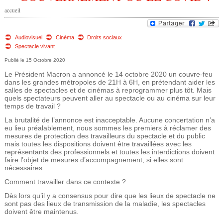
e
accueil
v
d
o
Audiovisuel
Cinéma
Droits sociaux
e
Spectacle vivant
u
15 Octobre 2020
r
s
Le Président Macron a annoncé le 14 octobre 2020 un couvre-feu
dans les grandes métropoles de 21H à 6H, en prétendant aider les
e
ê
salles de spectacles et de cinémas à reprogrammer plus tôt. Mais
quels spectateurs peuvent aller au spectacle ou au cinéma sur leur
t
temps de travail ?
c
La brutalité de l’annonce est inacceptable. Aucune concertation n’a
e
h
eu lieu préalablement, nous sommes les premiers à réclamer des
mesures de protection des travailleurs du spectacle et du public
s
mais toutes les dispositions doivent être travaillées avec les
e
représentants des professionnels et toutes les interdictions doivent
i
faire l’objet de mesures d’accompagnement, si elles sont
nécessaires.
r
c
Comment travailler dans ce contexte ?
i
c
Dès lors qu’il y a consensus pour dire que les lieux de spectacle ne
sont pas des lieux de transmission de la maladie, les spectacles
h
doivent être maintenus.