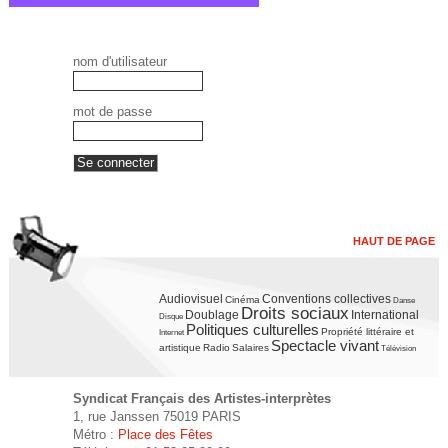
nom d'utilisateur
mot de passe
HAUT DE PAGE
Audiovisuel
Conventions collectives
Cinéma
Danse
Droits sociaux
Doublage
International
Disque
Politiques culturelles
Propriété littéraire et
Internet
Spectacle vivant
artistique
Radio
Salaires
Télévision
Syndicat Français des Artistes-interprètes
1, rue Janssen 75019 PARIS
Métro :
Place des Fêtes