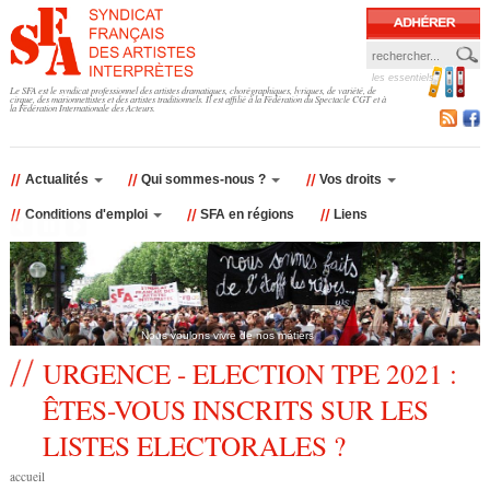
Jump to navigation
les essentiels
F
Le SFA est le syndicat professionnel des artistes dramatiques, chorégraphiques, lyriques, de variété, de
cirque, des marionnettistes et des artistes traditionnels. Il est affilié à la Fédération du Spectacle CGT et à
la Fédération Internationale des Acteurs.
o
r
Actualités
Qui sommes-nous ?
Vos droits
Conditions d'emploi
SFA en régions
Liens
m
u
l
Nous voulons vivre de nos métiers
a
URGENCE - ELECTION TPE 2021 :
ÊTES-VOUS INSCRITS SUR LES
i
LISTES ELECTORALES ?
r
accueil