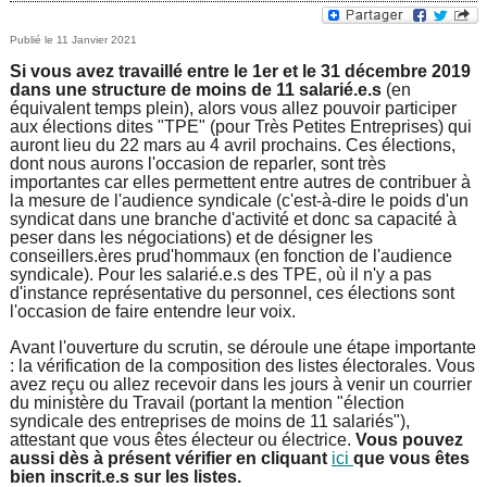
e
v
11 Janvier 2021
o
d
Si vous avez travaillé entre le 1er et le 31 décembre 2019
u
dans une structure de moins de 11 salarié.e.s
(en
e
équivalent temps plein), alors vous allez pouvoir participer
s
aux élections dites "TPE" (pour Très Petites Entreprises) qui
r
auront lieu du 22 mars au 4 avril prochains. Ces élections,
ê
dont nous aurons l'occasion de reparler, sont très
importantes car elles permettent entre autres de contribuer à
e
t
la mesure de l'audience syndicale (c'est-à-dire le poids d'un
syndicat dans une branche d'activité et donc sa capacité à
e
c
peser dans les négociations) et de désigner les
conseillers.ères prud'hommaux (en fonction de l'audience
s
syndicale). Pour les salarié.e.s des TPE, où il n'y a pas
h
d'instance représentative du personnel, ces élections sont
i
l'occasion de faire entendre leur voix.
e
c
Avant l'ouverture du scrutin, se déroule une étape importante
: la vérification de la composition des listes électorales. Vous
r
i
avez reçu ou allez recevoir dans les jours à venir un courrier
du ministère du Travail (portant la mention "élection
c
syndicale des entreprises de moins de 11 salariés"),
attestant que vous êtes électeur ou électrice.
Vous pouvez
aussi dès à présent vérifier en cliquant
ici
que vous êtes
h
bien inscrit.e.s sur les listes.