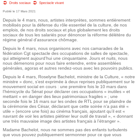
e
o
Droits sociaux
Spectacle vivant
17 Mars 2021
u
d
Depuis le 4 mars, nous, artistes interprètes, sommes entièrement
s
mobilisés pour la défense du rôle essentiel de la culture, de nos
e
emplois, de nos droits sociaux et plus globalement les droits
ê
sociaux de tous les salariés pour dénoncer la réforme délétère du
régime général d’assurance chômage.
r
t
Depuis le 4 mars, nous organisons avec nos camarades de la
e
fédération Cgt spectacle des occupations de salles de spectacle,
e
qui atteignent aujourd’hui une cinquantaine. Jours et nuits, nous
nous démenons pour nous faire entendre, entre assemblées
s
c
générales, agoras et autres rendez-vous avec les pouvoirs publics.
i
Depuis le 4 mars, Roselyne Bachelot, ministre de la Culture, « notre
h
ministre » donc, s’est exprimée à deux reprises publiquement sur le
c
mouvement social en cours : une première fois le 10 mars dans
l’hémicycle du Sénat pour déclarer ces occupations « inutiles » et
e
mettant « en danger des lieux patrimoniaux fragiles » ; une
i
seconde fois le 16 mars sur les ondes de RTL pour se plaindre de
r
la cérémonie des César, déclarant que cette soirée n’a pas été «
utile » (encore une fois) au cinéma français, ajoutant qu’il est «
navrant de voir les artistes piétiner leur outil de travail », « donnant
c
une très mauvaise image des artistes français à l’étranger ».
Madame Bachelot, nous ne sommes pas des enfants turbulents
h
que vous pouvez publiquement sermonner pour ce que vous