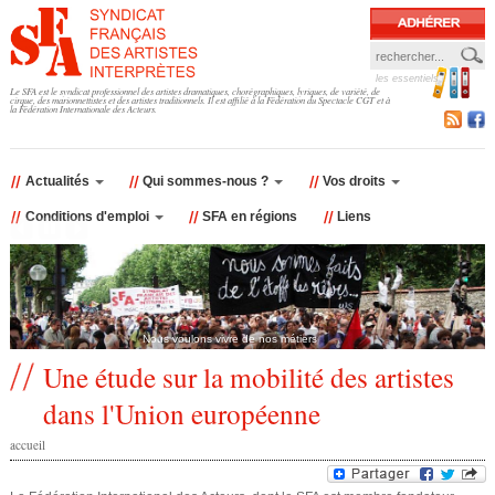
Jump to navigation
les essentiels
F
Le SFA est le syndicat professionnel des artistes dramatiques, chorégraphiques, lyriques, de variété, de
cirque, des marionnettistes et des artistes traditionnels. Il est affilié à la Fédération du Spectacle CGT et à
la Fédération Internationale des Acteurs.
o
r
Actualités
Qui sommes-nous ?
Vos droits
Conditions d'emploi
SFA en régions
Liens
m
u
l
Nous voulons vivre de nos métiers
a
Une étude sur la mobilité des artistes
dans l'Union européenne
i
accueil
r
v