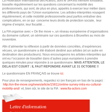
La Fédération International des Acteurs, dont le SFA est membre fondateur,
e
o
travaille régulièrement sur les questions concernant la mobilité des
professionnels, qui sont, de plus en plus, appelés à exercer leur métier dans
u
d
les différents pays de l’Union européenne. Les artistes-interprètes voyagent
régulièrement, et cette mobilité professionnelle peut parfois entraîner des
s
complications, en ce qui concerne leurs droits de protection sociale, leur
e
régime d’emploi, leur fiscalité…
ê
La FIA organise avec « On the move », un réseau européenne d’organisations
r
du domaine culturel, un séminaire sur ces questions à Bruxelles au mois de
t
novembre.
e
e
Afin d’alimenter la réflexion à partir de données concrètes, d’expériences
vécues, un questionnaire a été élaboré destiné aux artistes (et un autre en
s
c
destination des producteurs). Nous encourageons les artistes-interprètes qui
ont eu l’occasion de travailler dans d’autres pays européens à prendre
i
quelques minutes pour répondre à ce questionnaire.
MAIS ATTENTION, LE
h
DELAI EST COURT : IL FAUT REPONDRE AVANT LE 31 OCTOBRE !!
c
Le questionnaire EN FRANÇAIS se trouve
ici.
e
i
Pour plus de renseignements, regardez ici (en français en bas de la page) :
http://on-the-move.org/news/article/15811/online-survey-intra-eu-cultural-
r
mobility-and/
et, bien sûr, le site de la FIA :
www.fia-actors.com
c
Lettre d'information
h