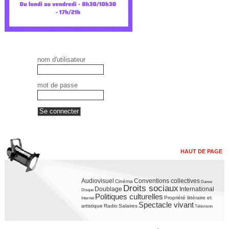
nom d'utilisateur
mot de passe
HAUT DE PAGE
Audiovisuel
Conventions collectives
Cinéma
Danse
Droits sociaux
Doublage
International
Disque
Politiques culturelles
Propriété littéraire et
Internet
Spectacle vivant
artistique
Radio
Salaires
Télévision