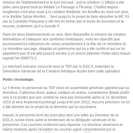
mission de l'établissement et le tour est joué : exit la création ! L'affaire a été
e
pliée sans grand bruit au théâtre Le Passage à Fécamp. Chaillot depuis
longtemps n'est plus voué à la création théâtrale, les Bouffes du nord non plus,
ni le théâtre Sylvia Monfort… Seul jusqu'ici le projet de faire absorber la MC 93
par la Comédie Française a été mis en échec par la levée de boucliers et le
boucan, justement, qu'il a suscité !!!
Faire de deux établissements un seul, faire disparaître la mission de création
dramatique et s'attaquer aux symboles historiques, voilà les objectifs que
poursuivent les bâtisseurs de ruines actuellement à la tête de ce ministère-là.
Le ministère saccage, dilapide un patrimoine qui lui a été confié et qui ne lui
appartient pas (Il est allé jusqu'à vendre à un prince pétrolier l'hôtel dans lequel
logeait l'ex DMDTS !)
Le méchant scénario concocté pour le TEP par la DGCA, entendez la
Démolition Générale de la Création Artistique illustre bien cette opération.
Petite chronologie.
Le 5 février, le personnel du TEP réuni en assemblée générale apprend par sa
directrice, Catherine Anne, auteur, metteur en scène, comédienne (triade plutôt
rare à ce poste) que son contrat ne sera pas renouvelé après le 31 décembre
2010 (il sera finalement prolongé jusqu'à fin juin 2011). Aucune précision ne lui
a été donnée sur le projet de la direction qui lui succèdera.
Inquiet, le personnel écrit dix jours plus tard une lettre au Directeur de la
DGCA, suivie d'une autre le lendemain de la déléguée syndicale et du
personnel. Ces courriers resteront sans réponse. Le directeur observera le
même mutisme après réception du courrier signé conjointement par le