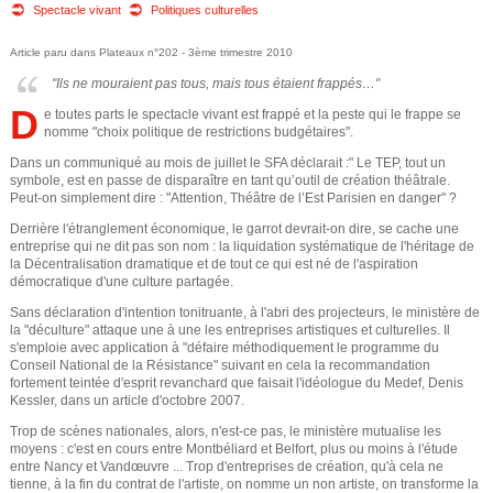
e
o
Spectacle vivant
Politiques culturelles
u
d
Article paru dans Plateaux n°202 - 3
ème trimestre 2010
"Ils ne mouraient pas tous, mais tous étaient frappés…"
s
e
D
e toutes parts le spectacle vivant est frappé et la peste qui le frappe se
ê
nomme "choix politique de restrictions budgétaires".
r
t
Dans un communiqué au mois de juillet le SFA déclarait :" Le TEP, tout un
symbole, est en passe de disparaître en tant qu’outil de création théâtrale.
e
e
Peut-on simplement dire : "Attention, Théâtre de l’Est Parisien en danger" ?
Derrière l'étranglement économique, le garrot devrait-on dire, se cache une
s
c
entreprise qui ne dit pas son nom : la liquidation systématique de l'héritage de
la Décentralisation dramatique et de tout ce qui est né de l'aspiration
i
démocratique d'une culture partagée.
h
c
Sans déclaration d'intention tonitruante, à l'abri des projecteurs, le ministère de
e
la "déculture" attaque une à une les entreprises artistiques et culturelles. Il
i
s'emploie avec application à "défaire méthodiquement le programme du
Conseil National de la Résistance" suivant en cela la recommandation
r
fortement teintée d'esprit revanchard que faisait l'idéologue du Medef, Denis
Kessler, dans un article d'octobre 2007.
c
Trop de scènes nationales, alors, n'est-ce pas, le ministère mutualise les
moyens : c'est en cours entre Montbéliard et Belfort, plus ou moins à l'étude
entre Nancy et Vandœuvre ... Trop d'entreprises de création, qu'à cela ne
h
tienne, à la fin du contrat de l'artiste, on nomme un non artiste, on transforme la