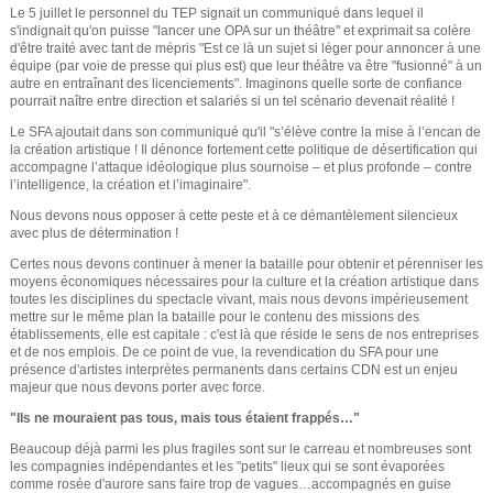
Le 5 juillet le personnel du TEP signait un communiqué dans lequel il
s'indignait qu'on puisse "lancer une OPA sur un théâtre" et exprimait sa colère
d'être traité avec tant de mépris "Est ce là un sujet si léger pour annoncer à une
équipe (par voie de presse qui plus est) que leur théâtre va être "fusionné" à un
autre en entraînant des licenciements". Imaginons quelle sorte de confiance
pourrait naître entre direction et salariés si un tel scénario devenait réalité !
Le SFA ajoutait dans son communiqué qu'il "s’élève contre la mise à l’encan de
la création artistique ! Il dénonce fortement cette politique de désertification qui
accompagne l’attaque idéologique plus sournoise – et plus profonde – contre
l’intelligence, la création et l’imaginaire".
Nous devons nous opposer à cette peste et à ce démantèlement silencieux
avec plus de détermination !
Certes nous devons continuer à mener la bataille pour obtenir et pérenniser les
moyens économiques nécessaires pour la culture et la création artistique dans
toutes les disciplines du spectacle vivant, mais nous devons impérieusement
mettre sur le même plan la bataille pour le contenu des missions des
établissements, elle est capitale : c'est là que réside le sens de nos entreprises
et de nos emplois. De ce point de vue, la revendication du SFA pour une
présence d'artistes interprètes permanents dans certains CDN est un enjeu
majeur que nous devons porter avec force.
"Ils ne mouraient pas tous, mais tous étaient frappés…"
Beaucoup déjà parmi les plus fragiles sont sur le carreau et nombreuses sont
les compagnies indépendantes et les "petits" lieux qui se sont évaporées
comme rosée d'aurore sans faire trop de vagues…accompagnés en guise