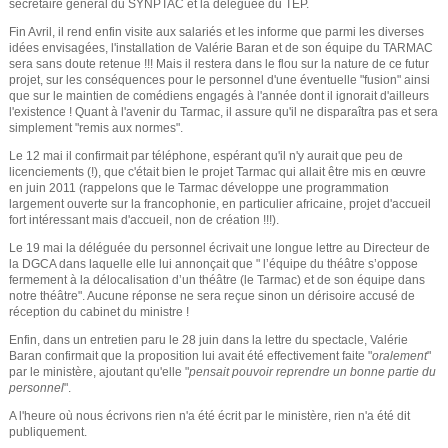
secrétaire général du SYNPTAC et la déléguée du TEP.
Fin Avril, il rend enfin visite aux salariés et les informe que parmi les diverses
idées envisagées, l'installation de Valérie Baran et de son équipe du TARMAC
sera sans doute retenue !!! Mais il restera dans le flou sur la nature de ce futur
projet, sur les conséquences pour le personnel d'une éventuelle "fusion" ainsi
que sur le maintien de comédiens engagés à l'année dont il ignorait d'ailleurs
l'existence ! Quant à l'avenir du Tarmac, il assure qu'il ne disparaîtra pas et sera
simplement "remis aux normes".
Le 12 mai il confirmait par téléphone, espérant qu'il n'y aurait que peu de
licenciements (!), que c'était bien le projet Tarmac qui allait être mis en œuvre
en juin 2011 (rappelons que le Tarmac développe une programmation
largement ouverte sur la francophonie, en particulier africaine, projet d'accueil
fort intéressant mais d'accueil, non de création !!!).
Le 19 mai la déléguée du personnel écrivait une longue lettre au Directeur de
la DGCA dans laquelle elle lui annonçait que " l’équipe du théâtre s’oppose
fermement à la délocalisation d’un théâtre (le Tarmac) et de son équipe dans
notre théâtre". Aucune réponse ne sera reçue sinon un dérisoire accusé de
réception du cabinet du ministre !
Enfin, dans un entretien paru le 28 juin dans la lettre du spectacle, Valérie
Baran confirmait que la proposition lui avait été effectivement faite "
oralement
"
par le ministère, ajoutant qu'elle "
pensait pouvoir reprendre un bonne partie du
personnel
".
A l'heure où nous écrivons rien n'a été écrit par le ministère, rien n'a été dit
publiquement.