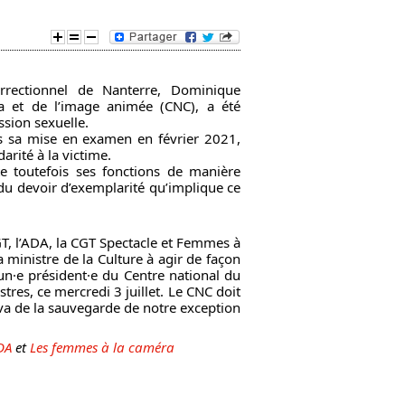
e
d
rrectionnel de Nanterre, Dominique
a et de l’image animée (CNC), a été
e
sion sexuelle.
s sa mise en examen en février 2021,
r
arité à la victime.
e toutefois ses fonctions de manière
u devoir d’exemplarité qu’implique ce
e
c
CGT, l’ADA, la CGT Spectacle et Femmes à
 ministre de la Culture à agir de façon
h
·e président·e du Centre national du
res, ce mercredi 3 juillet. Le CNC doit
e
n va de la sauvegarde de notre exception
r
DA
et
Les femmes à la caméra
c