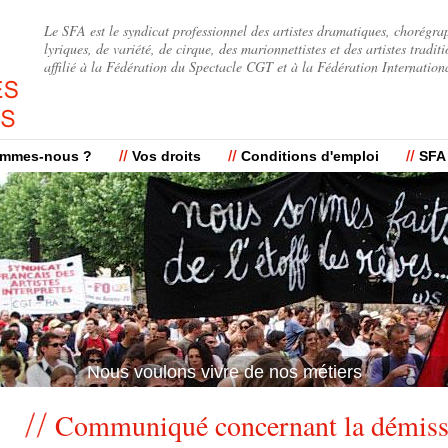
Jump to navigation
Le SFA est le syndicat professionnel des artistes dramatiques, chorégra
lyriques, de variété, de cirque, des marionnettistes et des artistes traditi
affilié à la Fédération du Spectacle CGT et à la Fédération Internation
ommes-nous ?
Vos droits
Conditions d'emploi
SFA
Nous voulons vivre de nos métiers
Communiqué concernant la démiss