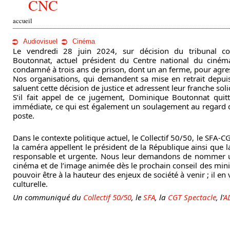
CNC
accueil
v
Audiovisuel
Cinéma
Le vendredi 28 juin 2024, sur décision du tribunal co
o
Boutonnat, actuel président du Centre national du ciném
condamné à trois ans de prison, dont un an ferme, pour agres
u
Nos organisations, qui demandent sa mise en retrait depui
saluent cette décision de justice et adressent leur franche solid
s
S’il fait appel de ce jugement, Dominique Boutonnat quitt
immédiate, ce qui est également un soulagement au regard d
ê
poste.
t
Dans le contexte politique actuel, le Collectif 50/50, le SFA-
la caméra appellent le président de la République ainsi que la
e
responsable et urgente. Nous leur demandons de nommer un
cinéma et de l’image animée dès le prochain conseil des minist
s
pouvoir être à la hauteur des enjeux de société à venir ; il e
culturelle.
i
Un communiqué du
Collectif 50/50
, le
SFA
, la
CGT Spectacle
, l'
A
c
i