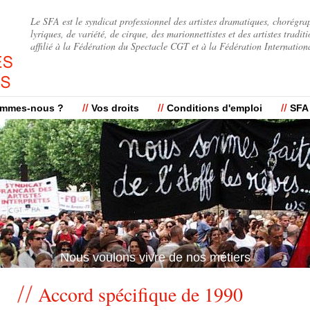
Jump to navigation
Le SFA est le syndicat professionnel des artistes dramatiques, chorégra
lyriques, de variété, de cirque, des marionnettistes et des artistes traditi
affilié à la Fédération du Spectacle CGT et à la Fédération Internation
ommes-nous ?
Vos droits
Conditions d'emploi
SFA
Nous voulons vivre de nos métiers
Accord spécifique de 1990