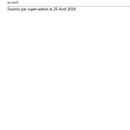
accueil
v
Soumis par
super-admin
le
25 Avril 2014
o
u
s
ê
t
e
s
i
c
i