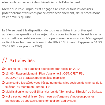
elles ou ils ont accepté de « bénéficier » de l’abattement.
e
Même si le Pôle Emploi s'est engagé à ré-étudier tous les dossiers
potentiellement touchés par ce dysfonctionnement, deux précautions
valent mieux qu'une.
Le SFA se tient à la disposition de tous les artistes interprètes qui
auraient des questions à ce sujet. Nous vous invitons, si tel est le cas, à
vous mettre en relation avec notre permanence assurance-chômage qui
se tient tous les mercredis matin de 10h à 13h (merci d'appeler le 01 53
25 09 09 pour prendre RDV).
Articles liés
C’est en 2011 qu’il faut agir pour le progrès social en 2012 !
13h00 - Rassemblement - Plan d'austérité 2 : CGT, CFDT, FSU,
SOLIDAIRES et UNSA appellent à se mobiliser
Lutte contre les stéréotypes liés au genre dans les secteurs du cinéma, de la
télévion, du théatre en Europe - FIA
Mobilisation le mercredi 18 janvier lors du "Sommet sur l'Emploi" de Sarkozy
Notre secteur est sinistré ! Des mesures d'urgence s'imposent pour les
professions du spectacle, du cinéma et de l’audiovisuel.