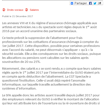
e
v
o
Droits sociaux
Salaires
d
21 Décembre 2017
u
e
Les annexes VIII et X du régime d'assurance chômage applicable aux
s
er
artistes et technicien.ne.s du spectacle sont régies depuis le 1
août
r
2016 par un accord unanime des partenaires sociaux.
ê
Ce texte prévoit la suppression de l’abattement pour frais
e
t
professionnels sur les cotisations d'assurance chômage à compter du
1er juillet 2017. Cette disposition, possible pour certaines professions
e
avec l'accord du salarié, ne peut désormais s’appliquer « qu’à » la
c
sécurité sociale. Elle a des conséquences sur les droits sociaux, puisque
s
les allocations ou pensions sont calculées sur les salaires après
h
soustraction de 20 ou 25%.
i
Récemment, des salarié.e.s se sont rendu.e.s compte que leurs salaires
e
er
réglés après le 1
juillet 2017 par l’intermédiaire du GUSO étaient pris
c
en compte après déduction de l’abattement. La CGT Spectacle a
r
questionné l'institution. Celle-ci avait déjà repéré l’anomalie
i
informatique, sur laquelle travaille actuellement la direction des
systèmes d’information.
c
Le SFA appelle donc les artistes ayant travaillé depuis juillet 2017 pour
des employeurs relevant du GUSO à vérifier le montant de l'allocation
h
qui leur est attribuée lors de l'ouverture ou la ré-ouverture de droits si