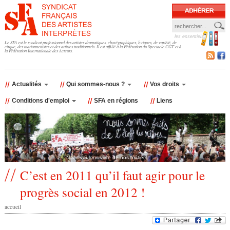
Jump to navigation
les essentiels
F
Le SFA est le syndicat professionnel des artistes dramatiques, chorégraphiques, lyriques, de variété, de
cirque, des marionnettistes et des artistes traditionnels. Il est affilié à la Fédération du Spectacle CGT et à
la Fédération Internationale des Acteurs.
o
r
Actualités
Qui sommes-nous ?
Vos droits
Conditions d'emploi
SFA en régions
Liens
m
u
l
Nous voulons vivre de nos métiers
a
C’est en 2011 qu’il faut agir pour le
progrès social en 2012 !
i
accueil
r
v