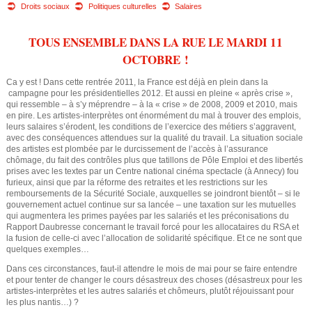
e
o
Droits sociaux
Politiques culturelles
Salaires
u
d
TOUS ENSEMBLE DANS LA RUE LE MARDI 11
s
OCTOBRE !
e
ê
Ca y est ! Dans cette rentrée 2011, la France est déjà en plein dans la
r
campagne pour les présidentielles 2012. Et aussi en pleine « après crise »,
t
qui ressemble – à s’y méprendre – à la « crise » de 2008, 2009 et 2010, mais
en pire. Les artistes-interprètes ont énormément du mal à trouver des emplois,
e
e
leurs salaires s’érodent, les conditions de l’exercice des métiers s’aggravent,
avec des conséquences attendues sur la qualité du travail. La situation sociale
s
des artistes est plombée par le durcissement de l’accès à l’assurance
c
chômage, du fait des contrôles plus que tatillons de Pôle Emploi et des libertés
prises avec les textes par un Centre national cinéma spectacle (à Annecy) fou
i
h
furieux, ainsi que par la réforme des retraites et les restrictions sur les
remboursements de la Sécurité Sociale, auxquelles se joindront bientôt – si le
c
gouvernement actuel continue sur sa lancée – une taxation sur les mutuelles
e
qui augmentera les primes payées par les salariés et les préconisations du
i
Rapport Daubresse concernant le travail forcé pour les allocataires du RSA et
r
la fusion de celle-ci avec l’allocation de solidarité spécifique. Et ce ne sont que
quelques exemples…
c
Dans ces circonstances, faut-il attendre le mois de mai pour se faire entendre
et pour tenter de changer le cours désastreux des choses (désastreux pour les
artistes-interprètes et les autres salariés et chômeurs, plutôt réjouissant pour
h
les plus nantis…) ?