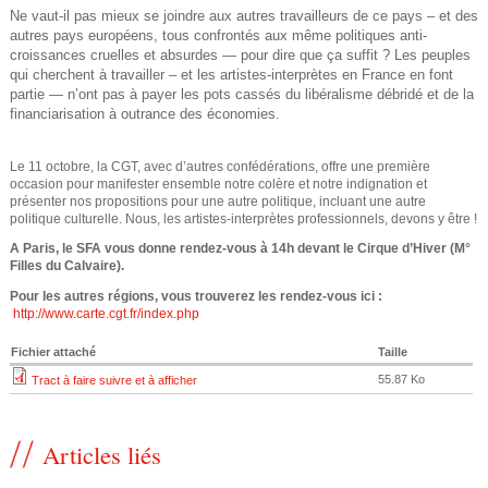
Ne vaut-il pas mieux se joindre aux autres travailleurs de ce pays – et des
e
autres pays européens, tous confrontés aux même politiques anti-
croissances cruelles et absurdes — pour dire que ça suffit ? Les peuples
qui cherchent à travailler – et les artistes-interprètes en France en font
partie — n’ont pas à payer les pots cassés du libéralisme débridé et de la
financiarisation à outrance des économies.
Le 11 octobre, la CGT, avec d’autres confédérations, offre une première
occasion pour manifester ensemble notre colère et notre indignation et
présenter nos propositions pour une autre politique, incluant une autre
politique culturelle. Nous, les artistes-interprètes professionnels, devons y être !
A Paris, le SFA vous donne rendez-vous à 14h devant le Cirque d’Hiver (M°
Filles du Calvaire).
Pour les autres régions, vous trouverez les rendez-vous ici :
http://www.carte.cgt.fr/index.php
Fichier attaché
Taille
55.87 Ko
Tract à faire suivre et à afficher
Articles liés