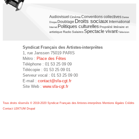
Audiovisuel
Conventions collectives
Cinéma
Danse
Droits sociaux
Doublage
International
Disque
Politiques culturelles
Propriété littéraire et
Internet
Spectacle vivant
artistique
Radio
Salaires
Télévision
Syndicat Français des Artistes-interprètes
1, rue Janssen 75019 PARIS
Métro :
Place des Fêtes
Téléphone : 01 53 25 09 09
Télécopie : 01 53 25 09 01
Serveur vocal : 01 53 25 09 00
E-mail :
contact@sfa-cgt.fr
Site Web :
www.sfa-cgt.fr
Tous droits réservés © 2019-2020 Syndicat Français des Artistes-interprètes
Mentions légales
Crédits
Contact
LEKTUM
Drupal