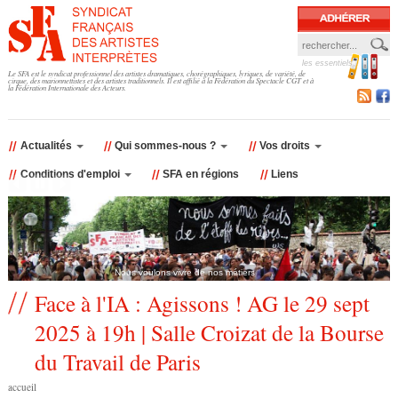
Jump to navigation
les essentiels
F
Le SFA est le syndicat professionnel des artistes dramatiques, chorégraphiques, lyriques, de variété, de
cirque, des marionnettistes et des artistes traditionnels. Il est affilié à la Fédération du Spectacle CGT et à
la Fédération Internationale des Acteurs.
o
r
Actualités
Qui sommes-nous ?
Vos droits
Conditions d'emploi
SFA en régions
Liens
m
u
l
Nous voulons vivre de nos métiers
a
Face à l'IA : Agissons ! AG le 29 sept
2025 à 19h | Salle Croizat de la Bourse
i
du Travail de Paris
r
accueil