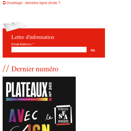
Doublage : dernière ligne droite ?
Lettre d'information
Email Address
*
Dernier numéro