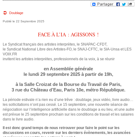
e
v
o
Doublage
d
22 Septembre 2025
u
e
FACE À L’IA : AGISSONS !
s
r
ê
Le Syndicat français des artistes interprètes, le SNAPAC-CFDT,
le Syndicat National Libre des Artistes-FO, le SNAJ-CFTC, le SIA-Unsa et LES
e
VOIX.FR
t
invitent les artistes interprètes, professionnels de la voix, à se réunir
e
c
en Assemblée générale
le lundi 29 septembre 2025 à partir de 19h
,
s
h
à la Salle Croizat de la Bourse du Travail de Paris,
i
3 rue du Château d’Eau, Paris 10e, métro République.
e
c
La période estivale n’a rien eu d’une trêve : doublage, jeux vidéo, livre audio…
r
les sollicitations n’ont pas cessé. Le 15 septembre, une nouvelle séance de
i
négociation sur l’intelligence artificielle dans le doublage a eu lieu, et une autre
est prévue le 25 septembre prochain sur les conditions de travail et les salaires
c
dans le livre audio.
Il est donc grand temps de nous retrouver pour faire le point sur les
h
discussions en cours, revenir sur les derniers évènements, les avancées