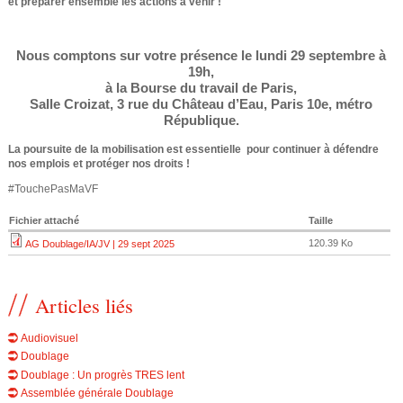
et préparer ensemble les actions à venir !
e
Nous comptons sur votre présence le lundi 29 septembre à
19h,
à la Bourse du travail de Paris,
Salle Croizat, 3 rue du Château d’Eau, Paris 10e, métro
République.
La poursuite de la mobilisation est essentielle pour continuer à défendre
nos emplois et protéger nos droits !
#TouchePasMaVF
Fichier attaché
Taille
120.39 Ko
AG Doublage/IA/JV | 29 sept 2025
Articles liés
Audiovisuel
Doublage
Doublage : Un progrès TRES lent
Assemblée générale Doublage