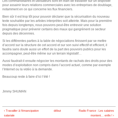
Les commanditaires et utilisateurs sont en train de travailler sur un dispositif
e
pour assainir leurs relations commerciales avec les entreprises de doublage,
notamment en ce qui concerne les flux financiers.
Bien sûr il est trop tôt pour pouvoir déclarer que la sécurisation du nouveau
texte souhaitée par les artistes interprètes soit atteinte. Mais pour la première
fois depuis longtemps, nous pouvons peut-être entrevoir une solution
pragmatique pour prévenir certains des maux qui gangrènent ce secteur
depuis des décennies.
Si les différentes parties à la table de négociations finissent par se mettre
d’accord sur la structure de cet accord et sur son suivi effectif et efficient, il
faudra sans doute aussi un effort de la part des pouvoirs publics pour les
accompagner, peut-être même sur un terrain législatif…
Aussi faudrait-il ensuite négocier les montants de rachats des droits pour des
modes d’exploitation non compris dans l’accord actuel, comme par exemple
l’Internet ou la vidéo à la demande.
Beaucoup reste à faire d’ici l’été !
Jimmy SHUMAN
‹ Travailler à l’émancipation
début
Radio France : Les salaires
salariale
montent… enfin ! ›