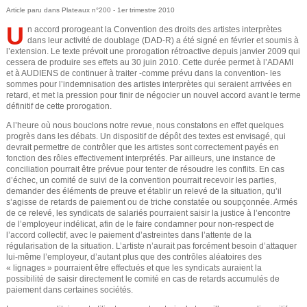
e
u
Article paru dans Plateaux n°200 - 1er trimestre 2010
U
n accord prorogeant la Convention des droits des artistes interprètes
s
d
dans leur activité de doublage (DAD-R) a été signé en février et soumis à
l’extension. Le texte prévoit une prorogation rétroactive depuis janvier 2009 qui
ê
e
cessera de produire ses effets au 30 juin 2010. Cette durée permet à l’ADAMI
et à AUDIENS de continuer à traiter -comme prévu dans la convention- les
t
sommes pour l’indemnisation des artistes interprètes qui seraient arrivées en
r
retard, et met la pression pour finir de négocier un nouvel accord avant le terme
e
définitif de cette prorogation.
e
s
A l’heure où nous bouclons notre revue, nous constatons en effet quelques
progrès dans les débats. Un dispositif de dépôt des textes est envisagé, qui
i
c
devrait permettre de contrôler que les artistes sont correctement payés en
fonction des rôles effectivement interprétés. Par ailleurs, une instance de
conciliation pourrait être prévue pour tenter de résoudre les conflits. En cas
c
h
d’échec, un comité de suivi de la convention pourrait recevoir les parties,
demander des éléments de preuve et établir un relevé de la situation, qu’il
i
s’agisse de retards de paiement ou de triche constatée ou soupçonnée. Armés
e
de ce relevé, les syndicats de salariés pourraient saisir la justice à l’encontre
de l’employeur indélicat, afin de le faire condamner pour non-respect de
r
l’accord collectif, avec le paiement d’astreintes dans l’attente de la
régularisation de la situation. L’artiste n’aurait pas forcément besoin d’attaquer
lui-même l’employeur, d’autant plus que des contrôles aléatoires des
c
« lignages » pourraient être effectués et que les syndicats auraient la
possibilité de saisir directement le comité en cas de retards accumulés de
paiement dans certaines sociétés.
h