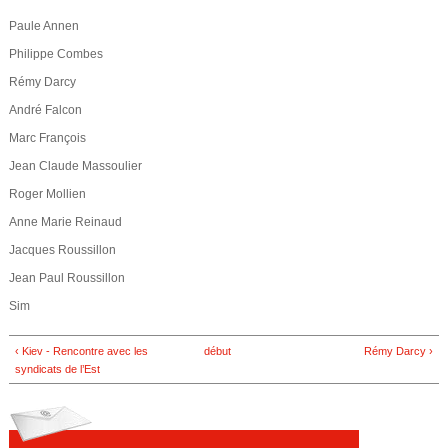
e
u
Paule Annen
s
d
Philippe Combes
ê
Rémy Darcy
e
André Falcon
t
r
Marc François
e
Jean Claude Massoulier
e
s
Roger Mollien
i
c
Anne Marie Reinaud
c
Jacques Roussillon
h
Jean Paul Roussillon
i
e
Sim
r
‹ Kiev - Rencontre avec les
début
Rémy Darcy ›
syndicats de l’Est
c
h