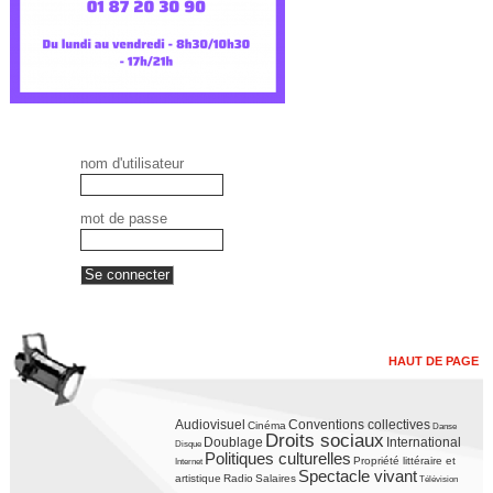
nom d'utilisateur
mot de passe
HAUT DE PAGE
Audiovisuel
Conventions collectives
Cinéma
Danse
Droits sociaux
Doublage
International
Disque
Politiques culturelles
Propriété littéraire et
Internet
Spectacle vivant
artistique
Radio
Salaires
Télévision