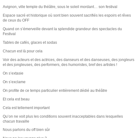
e
Avignon, ville temple du théâtre, sous le soleil mordant… son festival
Espace sacré et historique où sont bien souvent sacrifiés les espoirs et rêves
de ceux du OFF
Quand on s’émerveille devant la splendide grandeur des spectacles du
Festival
Tables de cafés, glaces et sodas
Chacun est là pour cela
Voir des acteurs et des actrices, des danseurs et des danseuses, des jongleurs
et des jongleuses, des performers, des humoristes, bref des artistes !
On s’extasie
On s’exclame
On profite de ce temps particulier entièrement dédié au théâtre
Et cela est beau
Cela est tellement important
Qu’on ne voit plus les conditions souvent inacceptables dans lesquelles
chacun travaille
Nous parlons du off bien sûr