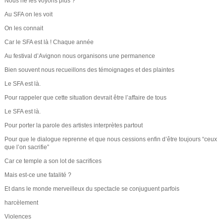
Nous ne les voyons plus ?
Au SFA on les voit
On les connait
Car le SFA est là ! Chaque année
Au festival d’Avignon nous organisons une permanence
Bien souvent nous recueillons des témoignages et des plaintes
Le SFA est là.
Pour rappeler que cette situation devrait être l’affaire de tous
Le SFA est là.
Pour porter la parole des artistes interprètes partout
Pour que le dialogue reprenne et que nous cessions enfin d’être toujours “ceux
que l’on sacrifie”
Car ce temple a son lot de sacrifices
Mais est-ce une fatalité ?
Et dans le monde merveilleux du spectacle se conjuguent parfois
harcèlement
Violences