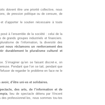
h
its doivent être une priorité collective, nous
e
ons, de pression politique ou de censure, de
et d’apporter le soutien nécessaire à toute
 posé à l’ensemble de la société : celui de la
 de grands groupes industriels et financiers.
luralisme de l’information, la diversité des
quoi nous réclamons un renforcement des
tir durablement le pluralisme culturel et
se. S’imaginer qu’en se faisant discret·e, on
gereuse. Pendant que l’on se tait, pendant que
 Refuser de regarder le problème en face ne le
avoir, d’être uni·es et solidaires.
ectacle, des arts, de l’information et de
ympia
, lieu de spectacle détenu par Vincent
delà des professionnel·les, nous sommes tou·tes