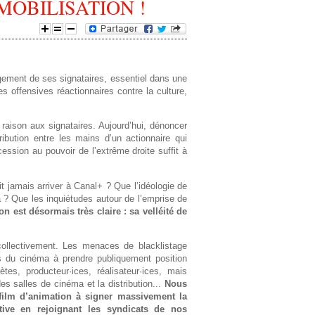
MOBILISATION !
e
d
gagement de ses signataires, essentiel dans une
e
s offensives réactionnaires contre la culture,
r
ison aux signataires. Aujourd’hui, dénoncer
ribution entre les mains d’un actionnaire qui
e
ssion au pouvoir de l’extrême droite suffit à
c
 jamais arriver à Canal+ ? Que l’idéologie de
? Que les inquiétudes autour de l’emprise de
h
ion est désormais très claire : sa velléité de
e
collectivement. Les menaces de blacklistage
s du cinéma à prendre publiquement position
r
ètes, producteur·ices, réalisateur·ices, mais
es salles de cinéma et la distribution...
Nous
c
 film d’animation à signer massivement la
ctive en rejoignant les syndicats de nos