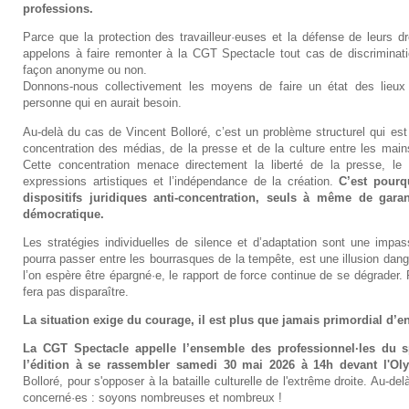
professions.
Parce que la protection des travailleur·euses et la défense de leurs dro
appelons à faire remonter à la CGT Spectacle tout cas de discriminati
façon anonyme ou non.
Donnons-nous collectivement les moyens de faire un état des lieux 
personne qui en aurait besoin.
Au-delà du cas de Vincent Bolloré, c’est un problème structurel qui est
concentration des médias, de la presse et de la culture entre les mains
Cette concentration menace directement la liberté de la presse, le p
expressions artistiques et l’indépendance de la création.
C’est pour
dispositifs juridiques anti-concentration, seuls à même de garan
démocratique.
Les stratégies individuelles de silence et d’adaptation sont une impas
pourra passer entre les bourrasques de la tempête, est une illusion dan
l’on espère être épargné·e, le rapport de force continue de se dégrader.
fera pas disparaître.
La situation exige du courage, il est plus que jamais primordial d’en 
La CGT Spectacle appelle l’ensemble des professionnel·les du sp
l’édition à se rassembler samedi 30 mai 2026 à 14h devant l'Ol
Bolloré, pour s'opposer à la bataille culturelle de l'extrême droite. Au-
concerné·es : soyons nombreuses et nombreux !