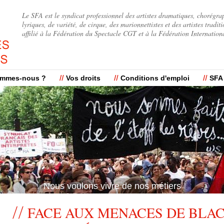
Jump to navigation
Le SFA est le syndicat professionnel des artistes dramatiques, chorégra
lyriques, de variété, de cirque, des marionnettistes et des artistes traditi
affilié à la Fédération du Spectacle CGT et à la Fédération Internation
ommes-nous ?
Vos droits
Conditions d'emploi
SFA
Nous voulons vivre de nos métiers
FACE AUX MENACES DE BLAC