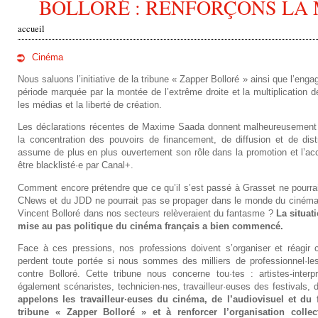
BOLLORÉ : RENFORÇONS LA 
accueil
v
Cinéma
o
Nous saluons l’initiative de la tribune « Zapper Bolloré » ainsi que l’en
période marquée par la montée de l’extrême droite et la multiplication de
u
les médias et la liberté de création.
s
Les déclarations récentes de Maxime Saada donnent malheureusement ra
la concentration des pouvoirs de financement, de diffusion et de dist
ê
assume de plus en plus ouvertement son rôle dans la promotion et l’acce
être blacklisté·e par Canal+.
t
Comment encore prétendre que ce qu’il s’est passé à Grasset ne pourrait
CNews et du JDD ne pourrait pas se propager dans le monde du cinéma 
e
Vincent Bolloré dans nos secteurs relèveraient du fantasme ?
La situat
mise au pas politique du cinéma français a bien commencé.
s
Face à ces pressions, nos professions doivent s’organiser et réagir 
i
perdent toute portée si nous sommes des milliers de professionnel·le
contre Bolloré. Cette tribune nous concerne tou·tes : artistes-interpr
c
également scénaristes, technicien·nes, travailleur·euses des festivals, d
appelons les travailleur·euses du cinéma, de l’audiovisuel et du
i
tribune « Zapper Bolloré » et à renforcer l’organisation colle