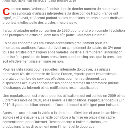
Article paru dans Plateaux n°201 - 2ème trimestre 2010
e
o
C
omme nous l’avions préconisé dans le dernier numéro de notre revue,
u
les syndicats d’artistes interprètes et la direction de Radio France ont
d
signé, le 23 avril, « l’Accord portant sur les conditions de cession des droits de
s
propriété intellectuelle des artistes interprètes ».
e
Il s’agit d’adapter notre convention de 1990 pour prendre en compte l’évolution
ê
des pratiques de diffusion, dont bien sûr, particulièrement l’Internet.
r
t
En ce qui concerne les émissions accessibles gratuitement pour les
internautes-auditeurs, l’accord prévoit un complément de salaire de 3% pour
e
e
tous les artistes dramatiques et de variétés, destiné à rémunérer l’autorisation
de mise à disposition de leurs prestations pendant cinq ans, que la prestation
s
soit effectivement mise en ligne ou non.
c
Pour les utilisations pour lesquelles l’internaute doit payer, les artistes
i
h
percevront 6% de la recette de Radio France, répartis parmi les artistes au
prorata du nombre de services effectués pour l’enregistrement. Les
c
dispositions actuelles concernant les phonogrammes du commerce (même
e
téléchargés via Internet) et les rediffusions restent applicables.
i
Une régularisation est prévue pour les utilisations qui ont eu lieu en 2009 et les
r
5 premiers mois de 2010, et les nouvelles dispositions s’appliquent depuis juin
2010. Il y aura un bilan annuel de l’accord, lequel a été signé pour trois ans.
c
Après nos accords sur la vidéo à la demande télévision et pour les archives
sonores et télévisuelles, ce texte contribue à la mise en place d’un cadre
h
conventionnel pour l’Internet. Restent encore à traiter le cinéma, les
productions faites directement pour l’Internet et le doublage.