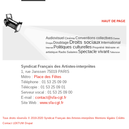
HAUT DE PAGE
Audiovisuel
Conventions collectives
Cinéma
Danse
Droits sociaux
Doublage
International
Disque
Politiques culturelles
Propriété littéraire et
Internet
Spectacle vivant
artistique
Radio
Salaires
Télévision
Syndicat Français des Artistes-interprètes
1, rue Janssen 75019 PARIS
Métro :
Place des Fêtes
Téléphone : 01 53 25 09 09
Télécopie : 01 53 25 09 01
Serveur vocal : 01 53 25 09 00
E-mail :
contact@sfa-cgt.fr
Site Web :
www.sfa-cgt.fr
Tous droits réservés © 2019-2020 Syndicat Français des Artistes-interprètes
Mentions légales
Crédits
Contact
LEKTUM
Drupal