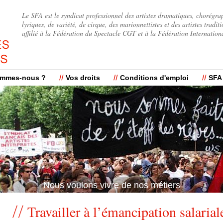
Jump to navigation
Le SFA est le syndicat professionnel des artistes dramatiques, chorégra
lyriques, de variété, de cirque, des marionnettistes et des artistes traditi
affilié à la Fédération du Spectacle CGT et à la Fédération Internation
ommes-nous ?
Vos droits
Conditions d'emploi
SFA
Nous voulons vivre de nos métiers
Nous voulons vivre de nos métiers
Travailler à l’émancipation salarial