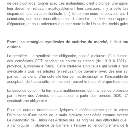
de ces clochards. Signer avec ces malandrins, c’est prolonger une agonie
leur devoir, en refusant impitoyablement leur concours, il y a belle lur
disparu de la circulation théâtrale. (…) Et comme nous ne pouvons pas l
unionistes, que nous nous efforcerons d’atteindre. Les
bons
nous approu
d’épuration, et nous arriverons à purger notre belle Union des brebis gale
Parmi les stratégies syndicales de maîtrise du marché, il faut to
options
La première – le syndicalisme obligatoire, appelé « clause n°1 » durant 
des comédiens CGT pendant sa courte existence (de 1919 à 1921) 
province, autonome à Paris). Cette stratégie ambitieuse qui visait à rend
syndicale à tous les artistes (en refusant de travailler avec des non s
par les musiciens. D’un coté elle leur permet de discipliner l’ensemble 
acceptant, de l’autre côté, de maintenir ouvert le marché et que tous ceux 
La seconde option – la fermeture malthusienne, dont la licence professionn
par l’
Union des Artistes
en particulier à partir des années 1920. C’
syndicalisme obligatoire.
Pour les acteurs dramatiques, lyriques et cinématographiques la volo
l’élimination d’une partie de la main d’œuvre considérée comme excess
Le diagnostic de l’Union des Artistes sur les origines des difficultés qu
à l’ambiguïté : l’absence de barrière à l’entrée et l’encombrement de l