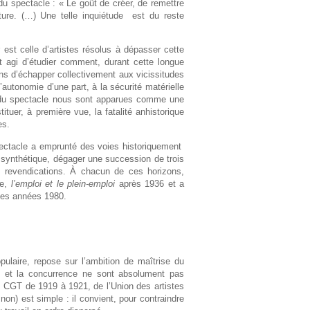
du spectacle : « Le goût de créer, de remettre
enture. (…) Une telle inquiétude est du reste
 est celle d’artistes résolus à dépasser cette
st agi d’étudier comment, durant cette longue
ens d’échapper collectivement aux vicissitudes
l’autonomie d’une part, à la sécurité matérielle
l du spectacle nous sont apparues comme une
tuer, à première vue, la fatalité anhistorique
es.
 spectacle a emprunté des voies historiquement
e synthétique, dégager une succession de trois
rs revendications. À chacun de ces horizons,
re,
l’emploi et le plein-emploi
après 1936 et a
des années 1980.
ulaire, repose sur l’ambition de maîtrise du
é et la concurrence ne sont absolument pas
s CGT de 1919 à 1921, de l’Union des artistes
on) est simple : il convient, pour contraindre