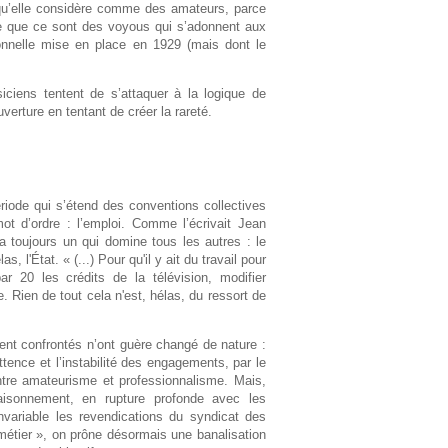
 qu’elle considère comme des amateurs, parce
rce que ce sont des voyous qui s’adonnent aux
ionnelle mise en place en 1929 (mais dont le
ciens tentent de s’attaquer à la logique de
uverture en tentant de créer la rareté.
riode qui s’étend des conventions collectives
 d’ordre : l’emploi. Comme l’écrivait Jean
a toujours un qui domine tous les autres : le
as, l'État. « (...) Pour qu'il y ait du travail pour
ar 20 les crédits de la télévision, modifier
 Rien de tout cela n'est, hélas, du ressort de
ent confrontés n’ont guère changé de nature :
ttence et l’instabilité des engagements, par le
entre amateurisme et professionnalisme. Mais,
aisonnement, en rupture profonde avec les
invariable les revendications du syndicat des
 métier », on prône désormais une banalisation