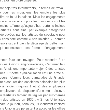
travail en ordre dispersé.
t déjà très intermittents, le temps de travail
 pour les musiciens, les emplois les plus
dire en fait à la saison. Mais les engagements
 ou au « service » pour les musiciens sont les
moins affirmé qu’aujourd’hui, certains indices
rtistes sont ainsi par exemple catégorisés
éprouvées par les artistes du spectacle pour
es considère comme « non salariés », comme
s- illustrent bien le décalage de cette main
 qui connaissent des formes d’engagements
rrence faire des ravages. Pour répondre à ce
tar des
Unions
anglo-saxonnes, d’affirmer leur
rs. Ainsi, une importante majorité des artistes
qués. Et cette syndicalisation est une arme au
loyeurs. Comme leurs camarades de Grande-
r s’assurer des conditions salariales les plus
 à l’index
(Figures 1 et 2)
des employeurs
s employeurs de disposer d’une main d’œuvre
u d’artistes tentent de réguler par eux-mêmes
on des artistes en 1930 : « Si les Unionistes
dre le jour où, penauds, ils viendront implorer
ns Unionistes persistent à accepter les offres