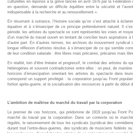
culturelles en réponse à la grève lancée en avril 1976 par la Fédération 
en question, demande un difficile équilibre entre la sécurité et l’av
indispensable à la recherche et au renouvellement ».
En résumant à outrance, l’histoire sociale qu’on s’est attaché à éclairer
équation et à s’émanciper de ce principe prétendument naturel. Il s’e
période, les artistes du spectacle se sont représentés les voies et moy
d’un marché du travail ouvert en tentant de concilier leurs aspirations à 
d’autre part. En d’autres termes, les archives du mouvement syndica
longue réflexion d’artistes résolus à s’émanciper de ce qui semble consti
de leur condition salariale : être libres mais précaires, précaires mais libr
En réalité, loin d’être linéaire et progressif, le combat des artistes du
hétérogènes et souvent contradictoires entre elles : on peut, de manièr
horizons d’émancipation orientant les artistes du spectacle dans leu
correspond un support privilégié : la
corporation
jusqu’au Front populai
fortiori après-guerre, et
la socialisation des ressources
à partir du début 
L’ambition de maîtrise du marché du travail par la corporation
Le premier de ces horizons, qui prédomine de 1919 jusqu’au Front Pop
marché du travail par la corporation. Dans un contexte où le march
régulés, le raisonnement de tous les syndicats (syndicat des comédien
durant tout l’entre-deux-guerres, des syndicats de musiciens fédérés ou n