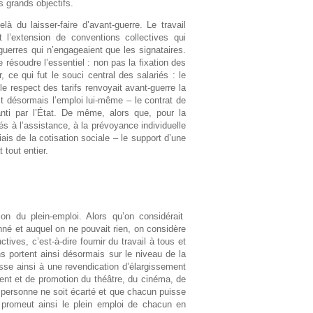
s grands objectifs.
là du laisser-faire d’avant-guerre. Le travail
et l’extension de conventions collectives qui
guerres qui n’engageaient que les signataires.
 résoudre l’essentiel : non pas la fixation des
, ce qui fut le souci central des salariés : le
 le respect des tarifs renvoyait avant-guerre la
st désormais l’emploi lui-même – le contrat de
anti par l’État. De même, alors que, pour la
yés à l’assistance, à la prévoyance individuelle
iais de la cotisation sociale – le support d’une
 tout entier.
on du plein-emploi. Alors qu’on considérait
onné et auquel on ne pouvait rien, on considère
ives, c’est-à-dire fournir du travail à tous et
s portent ainsi désormais sur le niveau de la
sse ainsi à une revendication d’élargissement
nt et de promotion du théâtre, du cinéma, de
e personne ne soit écarté et que chacun puisse
n promeut ainsi le plein emploi de chacun en