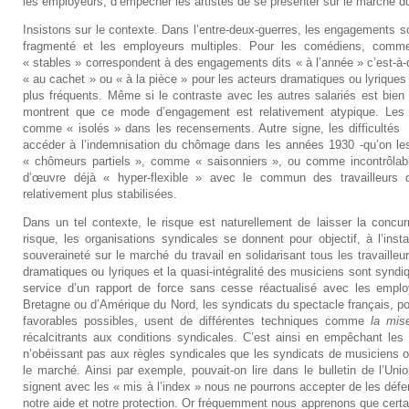
les employeurs, d’empêcher les artistes de se présenter sur le marché du 
Insistons sur le contexte. Dans l’entre-deux-guerres, les engagements son
fragmenté et les employeurs multiples. Pour les comédiens, comme
« stables » correspondent à des engagements dits « à l’année » c’est-à-
« au cachet » ou « à la pièce » pour les acteurs dramatiques ou lyriques
plus fréquents. Même si le contraste avec les autres salariés est bien 
montrent que ce mode d’engagement est relativement atypique. Les a
comme « isolés » dans les recensements. Autre signe, les difficultés 
accéder à l’indemnisation du chômage dans les années 1930 -qu’on l
« chômeurs partiels », comme « saisonniers », ou comme incontrôlable
d’œuvre déjà « hyper-flexible » avec le commun des travailleurs
relativement plus stabilisées.
Dans un tel contexte, le risque est naturellement de laisser la concu
risque, les organisations syndicales se donnent pour objectif, à l’ins
souveraineté sur le marché du travail en solidarisant tous les travailleu
dramatiques ou lyriques et la quasi-intégralité des musiciens sont syndi
service d’un rapport de force sans cesse réactualisé avec les emp
Bretagne ou d’Amérique du Nord, les syndicats du spectacle français, pou
favorables possibles, usent de différentes techniques comme
la mise
récalcitrants aux conditions syndicales. C’est ainsi en empêchant le
n’obéissant pas aux règles syndicales que les syndicats de musiciens o
le marché. Ainsi par exemple, pouvait-on lire dans le bulletin de l’Uni
signent avec les « mis à l’index » nous ne pourrons accepter de les défen
notre aide et notre protection. Or fréquemment nous apprenons que certai