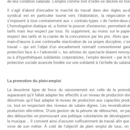
de leur condition salariale. L’emploi comme mot d’ordre se décline en troi
Il s’agit d’abord d’encadrer le marché du travail dans des règles au-de
syndical est en particulier tourné vers l’élaboration, la négociation 
s’imposent à tous contrairement aux « contrats-types » de l’entre-deux-
L’homologation étatique et,
a fortiori
le pouvoir d’extension, permettent de
tarifs mais leur respect par tous. Ils suppriment, au moins sur le papier
respect des tarifs et la crainte de la concurrence par les prix. Alors que
main-d’œuvre à une continuelle réactivation de sa propre discipline, c’e
travail – qui est l’objet d’un encadrement normatif conventionnel gar
protection face à « l’adversité », les artistes du spectacle étaient renvo
ou à d’hypothétiques solidarités corporatistes, l’emploi devient – par le b
protection sociale avancée fondée sur une solidarité à l’échelle du salariat
La promotion du plein-emploi
La deuxième ligne de force du raisonnement est celle de la promoti
auparavant qu’il fallait adapter les effectifs à un niveau de production d
désormais qu’il faut adapter le niveau de production aux capacités product
ce, tout en respectant des niveaux de salaire dignes. Les revendication
production elle-même. D’une gestion de la pénurie de débouchés, on pa
des débouchés en promouvant une politique volontariste de développeme
la musique… Il convient ainsi d’assurer suffisamment de travail afin qu
vivre de son métier. À coté de l’objectif de plein emploi de tous, o