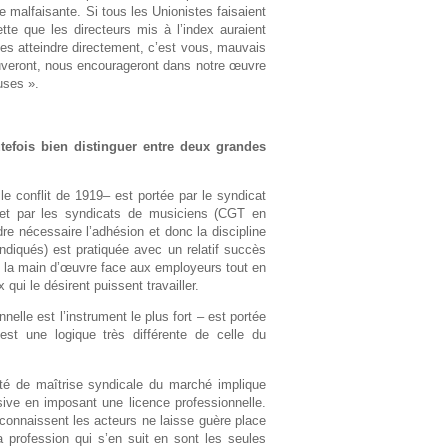
 malfaisante. Si tous les Unionistes faisaient
ette que les directeurs mis à l’index auraient
es atteindre directement, c’est vous, mauvais
veront, nous encourageront dans notre œuvre
uses ».
utefois bien distinguer entre deux grandes
le conflit de 1919– est portée par le syndicat
et par les syndicats de musiciens (CGT en
re nécessaire l’adhésion et donc la discipline
yndiqués) est pratiquée avec un relatif succès
de la main d’œuvre face aux employeurs tout en
qui le désirent puissent travailler.
elle est l’instrument le plus fort – est portée
est une logique très différente de celle du
nté de maîtrise syndicale du marché implique
ive en imposant une licence professionnelle.
e connaissent les acteurs ne laisse guère place
a profession qui s’en suit en sont les seules