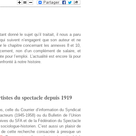
e
d
t donné le sujet qu’il traitait, il nous a paru
e
 qui suivent n’engagent que son auteur et ne
r le chapitre concernant les annexes 8 et 10,
r
lacement, non d’un complément de salaire, et
 pour l’emploi. L’actualité est encore là pour
onfronté à notre histoire.
e
c
h
tistes du spectacle depuis 1919
e
, celle du Courrier d’information du Syndicat
r
acteurs (1945-1958) ou du Bulletin de l’Union
chives du SFA et de la Fédération du Spectacle
ociologue-historien. C’est aussi un plaisir de
c
 de cette recherche consacrée à presque un