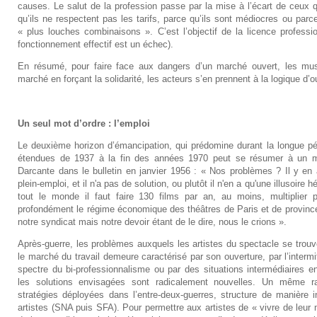
causes. Le salut de la profession passe par la mise à l’écart de ceux
qu’ils ne respectent pas les tarifs, parce qu’ils sont médiocres ou pa
« plus louches combinaisons ». C’est l’objectif de la licence profess
fonctionnement effectif est un échec).
En résumé, pour faire face aux dangers d’un marché ouvert, les musi
marché en forçant la solidarité, les acteurs s’en prennent à la logique d’o
Un seul mot d’ordre : l’emploi
Le deuxième horizon d’émancipation, qui prédomine durant la longue pé
étendues de 1937 à la fin des années 1970 peut se résumer à un mot
Darcante dans le bulletin en janvier 1956 : « Nos problèmes ? Il y en 
plein-emploi, et il n'a pas de solution, ou plutôt il n'en a qu'une illusoire hél
tout le monde il faut faire 130 films par an, au moins, multiplier p
profondément le régime économique des théâtres de Paris et de province.
notre syndicat mais notre devoir étant de le dire, nous le crions ».
Après-guerre, les problèmes auxquels les artistes du spectacle se trouv
le marché du travail demeure caractérisé par son ouverture, par l’intermi
spectre du bi-professionnalisme ou par des situations intermédiaires 
les solutions envisagées sont radicalement nouvelles. Un même r
stratégies déployées dans l’entre-deux-guerres, structure de manière 
artistes (SNA puis SFA). Pour permettre aux artistes de « vivre de leur