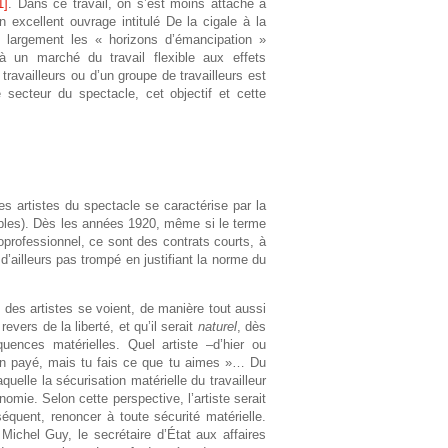
1]
. Dans ce travail, on s’est moins attaché à
h
 excellent ouvrage intitulé De la cigale à la
s largement les « horizons d’émancipation »
e
 à un marché du travail flexible aux effets
travailleurs ou d’un groupe de travailleurs est
secteur du spectacle, cet objectif et cette
es artistes du spectacle se caractérise par la
ables). Dès les années 1920, même si le terme
cioprofessionnel, ce sont des contrats courts, à
d’ailleurs pas trompé en justifiant la norme du
 des artistes se voient, de manière tout aussi
evers de la liberté, et qu’il serait
naturel
, dès
uences matérielles. Quel artiste –d’hier ou
ien payé, mais tu fais ce que tu aimes »… Du
uelle la sécurisation matérielle du travailleur
nomie. Selon cette perspective, l’artiste serait
séquent, renoncer à toute sécurité matérielle.
Michel Guy, le secrétaire d’État aux affaires