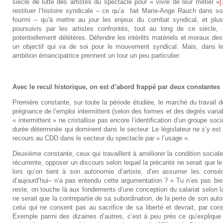
siècle de lutte des artistes du spectacle pour « vivre de leur métier »
[
restituer l’histoire syndicale – ce qu’a fait Marie-Ange Rauch dans son
fourmi – qu’à mettre au jour les enjeux du combat syndical, et plu
poursuivis par les artistes confrontés, tout au long de ce siècle,
potentiellement délétères. Défendre les intérêts matériels et moraux des 
un objectif qui va de soi pour le mouvement syndical. Mais, dans le 
ambition émancipatrice prennent un tour un peu particulier.
Avec le recul historique, on est d’abord frappé par deux constantes
Première constante, sur toute la période étudiée, le marché du travail d
prégnance de l’emploi intermittent (selon des formes et des degrés vari
« intermittent » ne cristallise pas encore l’identification d’un groupe so
durée déterminée qui dominent dans le secteur. Le législateur ne s’y est 
recours au CDD dans le secteur du spectacle par « l’usage ».
Deuxième constante, ceux qui travaillent à améliorer la condition sociale
récurrente, opposer un discours selon lequel la précarité ne serait que le r
lors qu’on tient à son autonomie d’artiste, d’en assumer les conséq
d’aujourd’hui– n’a pas entendu cette argumentation ? « Tu n’es pas b
reste, on touche là aux fondements d’une conception du salariat selon laq
ne serait que la contrepartie de sa subordination, de la perte de son auto
celui qui ne consent pas au sacrifice de sa liberté et devrait, par con
Exemple parmi des dizaines d’autres, c’est à peu près ce qu’explique 