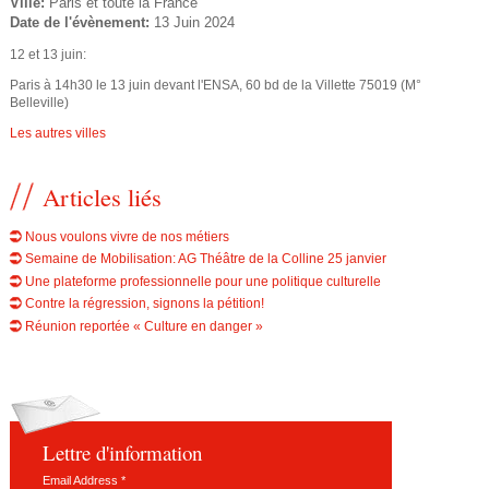
Ville:
Paris et toute la France
e
u
Date de l'évènement:
13 Juin 2024
s
d
12 et 13 juin:
ê
Paris à 14h30 le 13 juin devant l'ENSA, 60 bd de la Villette 75019 (M°
e
Belleville)
t
Les autres villes
r
e
Articles liés
e
s
i
c
Nous voulons vivre de nos métiers
Semaine de Mobilisation: AG Théâtre de la Colline 25 janvier
c
h
Une plateforme professionnelle pour une politique culturelle
Contre la régression, signons la pétition!
i
Réunion reportée « Culture en danger »
e
r
c
Lettre d'information
h
Email Address
*