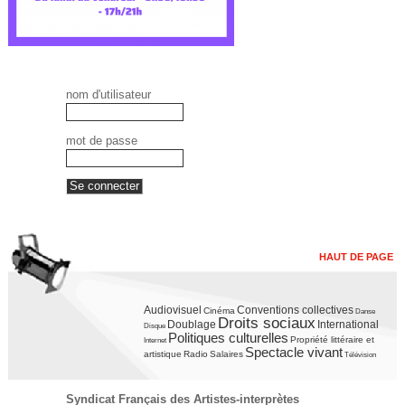
nom d'utilisateur
mot de passe
HAUT DE PAGE
Audiovisuel
Conventions collectives
Cinéma
Danse
Droits sociaux
Doublage
International
Disque
Politiques culturelles
Propriété littéraire et
Internet
Spectacle vivant
artistique
Radio
Salaires
Télévision
Syndicat Français des Artistes-interprètes