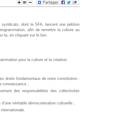
e
d
syndicats, dont le SFA, lancent une pétition
 programmation, afin de remettre la culture au
-la, en cliquant sur le lien.
e
r
rammation pour la culture et la création.
e
c
n des droits fondamentaux de notre constitution :
 la connaissance ;
h
isement des responsabilités des collectivités
e
 d’une véritable démocratisation culturelle ;
internationale.
r
c