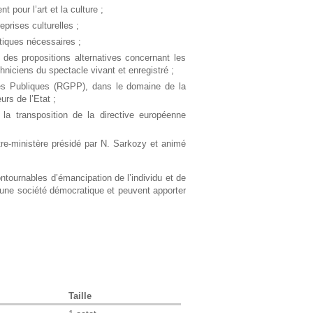
h
 pour l’art et la culture ;
prises culturelles ;
e
tiques nécessaires ;
 des propositions alternatives concernant les
niciens du spectacle vivant et enregistré ;
ues Publiques (RGPP), dans le domaine de la
rs de l’Etat ;
la transposition de la directive européenne
ontre-ministère présidé par N. Sarkozy et animé
ntournables d’émancipation de l’individu et de
e d’une société démocratique et peuvent apporter
Taille