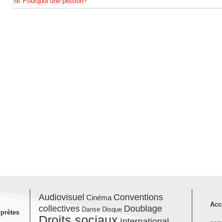
Pourquoi une pétition?
Audiovisuel
Conventions
Cinéma
Acc
collectives
Doublage
Danse
Disque
rprètes
Droits sociaux
International