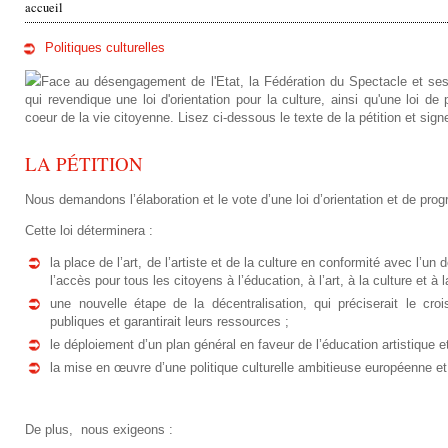
accueil
v
Politiques culturelles
o
Face au désengagement de l'Etat, la Fédération du Spectacle et ses 
qui revendique une loi d'orientation pour la culture, ainsi qu'une loi de
u
coeur de la vie citoyenne. Lisez ci-dessous le texte de la pétition et signez
s
LA PÉTITION
ê
Nous demandons l’élaboration et le vote d’une loi d’orientation et de prog
t
Cette loi déterminera :
e
la place de l’art, de l’artiste et de la culture en conformité avec l’u
l’accès pour tous les citoyens à l’éducation, à l’art, à la culture et à
s
une nouvelle étape de la décentralisation, qui préciserait le cro
publiques et garantirait leurs ressources ;
i
le déploiement d’un plan général en faveur de l’éducation artistique et
c
la mise en œuvre d’une politique culturelle ambitieuse européenne et 
i
De plus, nous exigeons :