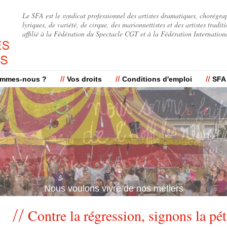
Jump to navigation
Le SFA est le syndicat professionnel des artistes dramatiques, chorégra
lyriques, de variété, de cirque, des marionnettistes et des artistes traditi
affilié à la Fédération du Spectacle CGT et à la Fédération Internation
ommes-nous ?
Vos droits
Conditions d'emploi
SFA
Nous voulons vivre de nos métiers
Contre la régression, signons la pét