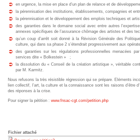
en urgence, la mise en place d’un plan de relance et de développement
la pérennisation des institutions, établissements, compagnies et entre
la pérennisation et le développement des emplois techniques et artis
des garanties dans le domaine social avec entre autres l’expertise
annexes spécifiques de l’assurance chômage des artistes et des tech
qu’un coup d’arrêt soit donné à la Révision Générale des Politiq
culture, qui dans sa phase 2 s’étendrait progressivement aux opérateu
des garanties sur les régulations professionnelles menacées par 
services dite « Bolkestein » ;
la dissolution du « Conseil de la création artistique », véritable c
par M. Karmitz.
Nous refusons la très résistible régression qui se prépare. Eléments inco
lien collectif, l’art, la culture et la connaissance sont les raisons d’êtr
des réponses à la crise.
Pour signer la pétition :
www.fnsac-cgt.com/petition.php
Fichier attaché