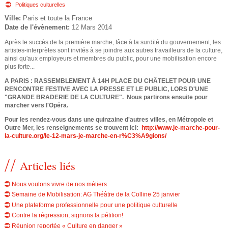
e
o
Politiques culturelles
Ville:
Paris et toute la France
u
d
Date de l'évènement:
12 Mars 2014
s
Après le succès de la première marche, fâce à la surdité du gouvernement, les
e
artistes-interprètes sont invités à se joindre aux autres travailleurs de la culture,
ê
ainsi qu'aux employeurs et membres du public, pour une mobilisation encore
r
plus forte...
t
A PARIS : RASSEMBLEMENT À 14H PLACE DU CHÂTELET POUR UNE
e
RENCONTRE FESTIVE AVEC LA PRESSE ET LE PUBLIC, LORS D'UNE
e
"GRANDE BRADERIE DE LA CULTURE". Nous partirons ensuite pour
marcher vers l'Opéra.
s
c
Pour les rendez-vous dans une quinzaine d'autres villes, en Métropole et
i
Outre Mer, les renseignements se trouvent ici:
http://www.je-marche-pour-
h
la-culture.org/le-12-mars-je-marche-en-r%C3%A9gions/
c
e
i
Articles liés
r
Nous voulons vivre de nos métiers
Semaine de Mobilisation: AG Théâtre de la Colline 25 janvier
c
Une plateforme professionnelle pour une politique culturelle
Contre la régression, signons la pétition!
h
Réunion reportée « Culture en danger »