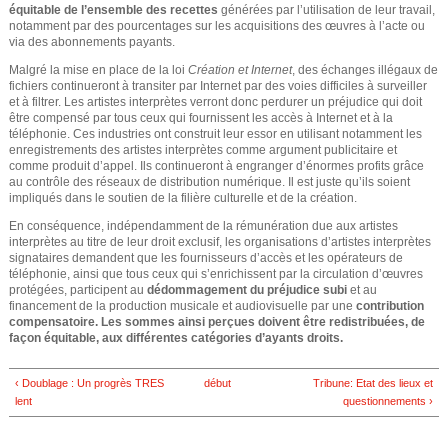
équitable de l’ensemble des recettes
générées par l’utilisation de leur travail,
notamment par des pourcentages sur les acquisitions des œuvres à l’acte ou
via des abonnements payants.
Malgré la mise en place de la loi
Création et Internet
, des échanges illégaux de
fichiers continueront à transiter par Internet par des voies difficiles à surveiller
et à filtrer. Les artistes interprètes verront donc perdurer un préjudice qui doit
être compensé par tous ceux qui fournissent les accès à Internet et à la
téléphonie. Ces industries ont construit leur essor en utilisant notamment les
enregistrements des artistes interprètes comme argument publicitaire et
comme produit d’appel. Ils continueront à engranger d’énormes profits grâce
au contrôle des réseaux de distribution numérique. Il est juste qu’ils soient
impliqués dans le soutien de la filière culturelle et de la création.
En conséquence, indépendamment de la rémunération due aux artistes
interprètes au titre de leur droit exclusif, les organisations d’artistes interprètes
signataires demandent que les fournisseurs d’accès et les opérateurs de
téléphonie, ainsi que tous ceux qui s’enrichissent par la circulation d’œuvres
protégées, participent au
dédommagement du préjudice subi
et au
financement de la production musicale et audiovisuelle par une
contribution
compensatoire. Les sommes ainsi perçues doivent être redistribuées, de
façon équitable, aux différentes catégories d’ayants droits.
‹ Doublage : Un progrès TRES
début
Tribune: Etat des lieux et
lent
questionnements ›