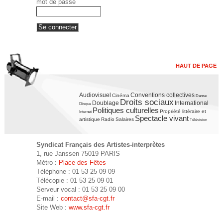
mot de passe
HAUT DE PAGE
Audiovisuel
Conventions collectives
Cinéma
Danse
Droits sociaux
Doublage
International
Disque
Politiques culturelles
Propriété littéraire et
Internet
Spectacle vivant
artistique
Radio
Salaires
Télévision
Syndicat Français des Artistes-interprètes
1, rue Janssen 75019 PARIS
Métro :
Place des Fêtes
Téléphone : 01 53 25 09 09
Télécopie : 01 53 25 09 01
Serveur vocal : 01 53 25 09 00
E-mail :
contact@sfa-cgt.fr
Site Web :
www.sfa-cgt.fr