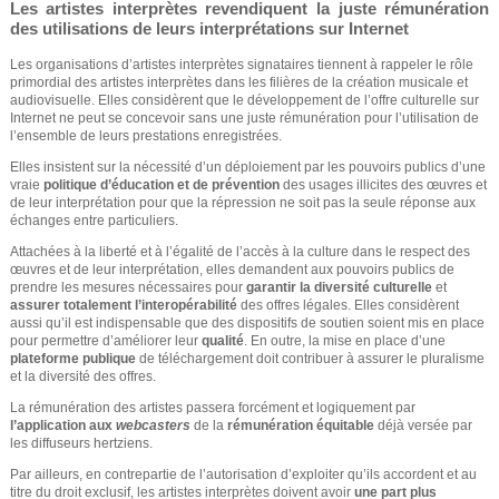
Les artistes interprètes revendiquent la juste rémunération
e
des utilisations de leurs interprétations sur Internet
Les organisations d’artistes interprètes signataires tiennent à rappeler le rôle
primordial des artistes interprètes dans les filières de la création musicale et
audiovisuelle. Elles considèrent que le développement de l’offre culturelle sur
Internet ne peut se concevoir sans une juste rémunération pour l’utilisation de
l’ensemble de leurs prestations enregistrées.
Elles insistent sur la nécessité d’un déploiement par les pouvoirs publics d’une
vraie
politique d’éducation et de prévention
des usages illicites des œuvres et
de leur interprétation pour que la répression ne soit pas la seule réponse aux
échanges entre particuliers.
Attachées à la liberté et à l’égalité de l’accès à la culture dans le respect des
œuvres et de leur interprétation, elles demandent aux pouvoirs publics de
prendre les mesures nécessaires pour
garantir la diversité culturelle
et
assurer totalement l’interopérabilité
des offres légales. Elles considèrent
aussi qu’il est indispensable que des dispositifs de soutien soient mis en place
pour permettre d’améliorer leur
qualité
. En outre, la mise en place d’une
plateforme publique
de téléchargement doit contribuer à assurer le pluralisme
et la diversité des offres.
La rémunération des artistes passera forcément et logiquement par
l’application aux
webcasters
de la
rémunération équitable
déjà versée par
les diffuseurs hertziens.
Par ailleurs, en contrepartie de l’autorisation d’exploiter qu’ils accordent et au
titre du droit exclusif, les artistes interprètes doivent avoir
une part plus