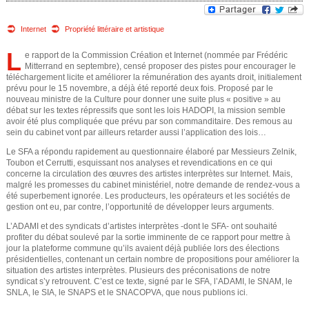
e
v
o
Internet
Propriété littéraire et artistique
d
u
L
e rapport de la Commission Création et Internet (nommée par Frédéric
e
Mitterrand en septembre), censé proposer des pistes pour encourager le
s
téléchargement licite et améliorer la rémunération des ayants droit, initialement
prévu pour le 15 novembre, a déjà été reporté deux fois. Proposé par le
r
ê
nouveau ministre de la Culture pour donner une suite plus « positive » au
débat sur les textes répressifs que sont les lois HADOPI, la mission semble
e
avoir été plus compliquée que prévu par son commanditaire. Des remous au
t
sein du cabinet vont par ailleurs retarder aussi l’application des lois…
e
c
Le SFA a répondu rapidement au questionnaire élaboré par Messieurs Zelnik,
Toubon et Cerrutti, esquissant nos analyses et revendications en ce qui
s
concerne la circulation des œuvres des artistes interprètes sur Internet. Mais,
h
malgré les promesses du cabinet ministériel, notre demande de rendez-vous a
i
été superbement ignorée. Les producteurs, les opérateurs et les sociétés de
e
gestion ont eu, par contre, l’opportunité de développer leurs arguments.
c
L’ADAMI et des syndicats d’artistes interprètes -dont le SFA- ont souhaité
r
profiter du débat soulevé par la sortie imminente de ce rapport pour mettre à
i
jour la plateforme commune qu’ils avaient déjà publiée lors des élections
présidentielles, contenant un certain nombre de propositions pour améliorer la
c
situation des artistes interprètes. Plusieurs des préconisations de notre
syndicat s’y retrouvent. C’est ce texte, signé par le SFA, l’ADAMI, le SNAM, le
SNLA, le SIA, le SNAPS et le SNACOPVA, que nous publions ici.
h