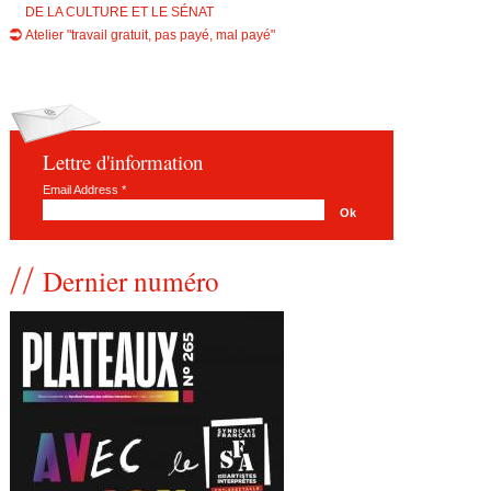
DE LA CULTURE ET LE SÉNAT
Atelier "travail gratuit, pas payé, mal payé"
Lettre d'information
Email Address
*
Dernier numéro