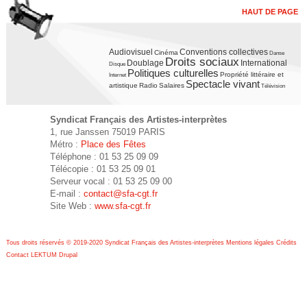
HAUT DE PAGE
Audiovisuel
Conventions collectives
Cinéma
Danse
Droits sociaux
Doublage
International
Disque
Politiques culturelles
Propriété littéraire et
Internet
Spectacle vivant
artistique
Radio
Salaires
Télévision
Syndicat Français des Artistes-interprètes
1, rue Janssen 75019 PARIS
Métro :
Place des Fêtes
Téléphone : 01 53 25 09 09
Télécopie : 01 53 25 09 01
Serveur vocal : 01 53 25 09 00
E-mail :
contact@sfa-cgt.fr
Site Web :
www.sfa-cgt.fr
Tous droits réservés © 2019-2020 Syndicat Français des Artistes-interprètes
Mentions légales
Crédits
Contact
LEKTUM
Drupal