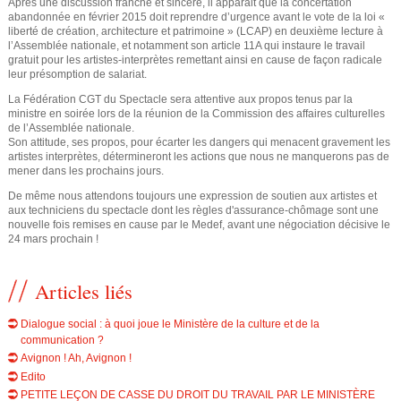
Après une discussion franche et sincère, il apparait que la concertation
e
abandonnée en février 2015 doit reprendre d’urgence avant le vote de la loi «
liberté de création, architecture et patrimoine » (LCAP) en deuxième lecture à
l’Assemblée nationale, et notamment son article 11A qui instaure le travail
gratuit pour les artistes-interprètes remettant ainsi en cause de façon radicale
leur présomption de salariat.
La Fédération CGT du Spectacle sera attentive aux propos tenus par la
ministre en soirée lors de la réunion de la Commission des affaires culturelles
de l’Assemblée nationale.
Son attitude, ses propos, pour écarter les dangers qui menacent gravement les
artistes interprètes, détermineront les actions que nous ne manquerons pas de
mener dans les prochains jours.
De même nous attendons toujours une expression de soutien aux artistes et
aux techniciens du spectacle dont les règles d'assurance-chômage sont une
nouvelle fois remises en cause par le Medef, avant une négociation décisive le
24 mars prochain !
Articles liés
Dialogue social : à quoi joue le Ministère de la culture et de la
communication ?
Avignon ! Ah, Avignon !
Edito
PETITE LEÇON DE CASSE DU DROIT DU TRAVAIL PAR LE MINISTÈRE