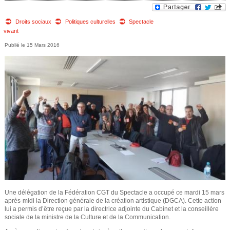
e
v
o
Droits sociaux
Politiques culturelles
Spectacle
d
vivant
u
e
15 Mars 2016
s
r
ê
e
t
e
c
s
h
i
e
c
r
i
Une délégation de la Fédération CGT du Spectacle a occupé ce mardi 15 mars
c
après-midi la Direction générale de la création artistique (DGCA). Cette action
lui a permis d’être reçue par la directrice adjointe du Cabinet et la conseillère
sociale de la ministre de la Culture et de la Communication.
h