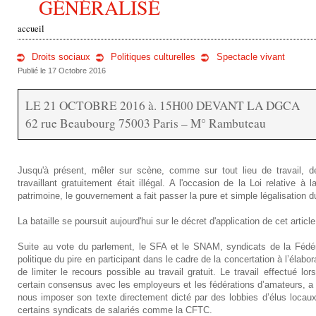
GÉNÉRALISÉ
accueil
v
Droits sociaux
Politiques culturelles
Spectacle vivant
o
17 Octobre 2016
u
LE 21 OCTOBRE 2016 à. 15H00 DEVANT LA DGCA
62 rue Beaubourg 75003 Paris – M° Rambuteau
s
ê
Jusqu'à présent, mêler sur scène, comme sur tout lieu de travail,
t
travaillant gratuitement était illégal. A l'occasion de la Loi relative à l
patrimoine, le gouvernement a fait passer la pure et simple légalisation du 
e
La bataille se poursuit aujourd'hui sur le décret d'application de cet article
s
Suite au vote du parlement, le SFA et le SNAM, syndicats de la Fédéra
i
politique du pire en participant dans le cadre de la concertation à l’élabor
de limiter le recours possible au travail gratuit. Le travail effectué lor
c
certain consensus avec les employeurs et les fédérations d’amateurs, a ét
nous imposer son texte directement dicté par des lobbies d’élus locaux
i
certains syndicats de salariés comme la CFTC.