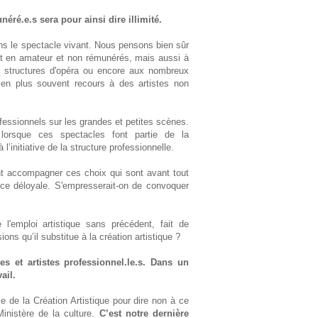
h
néré.e.s sera pour ainsi dire illimité.
e
ans le spectacle vivant. Nous pensons bien sûr
ant en amateur et non rémunérés, mais aussi à
s structures d'opéra ou encore aux nombreux
 en plus souvent recours à des artistes non
essionnels sur les grandes et petites scènes.
lorsque ces spectacles font partie de la
 l’initiative de la structure professionnelle.
nt accompagner ces choix qui sont avant tout
nce déloyale. S'empresserait-on de convoquer
 l'emploi artistique sans précédent, fait de
s qu’il substitue à la création artistique ?
es et artistes professionnel.le.s. Dans un
ail.
e de la Création Artistique pour dire non à ce
inistère de la culture.
C’est notre dernière