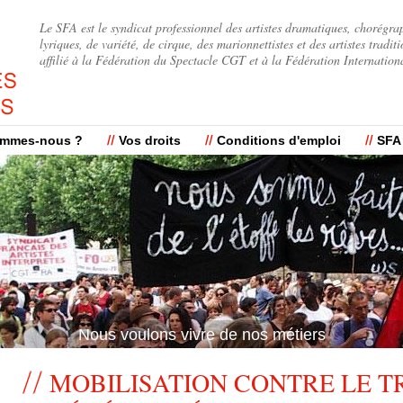
Jump to navigation
Le SFA est le syndicat professionnel des artistes dramatiques, chorégra
lyriques, de variété, de cirque, des marionnettistes et des artistes traditi
affilié à la Fédération du Spectacle CGT et à la Fédération Internation
ommes-nous ?
Vos droits
Conditions d'emploi
SFA
Nous voulons vivre de nos métiers
MOBILISATION CONTRE LE T