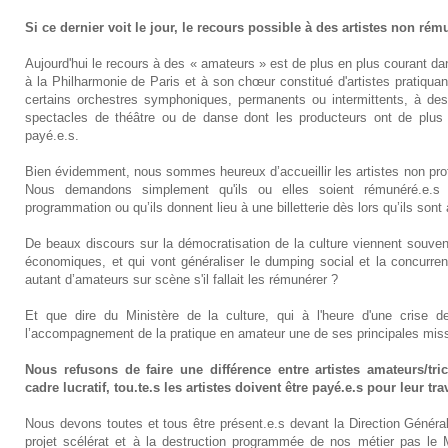
Si ce dernier voit le jour, le recours possible à des artistes non rému
Aujourd'hui le recours à des « amateurs » est de plus en plus courant d
à la Philharmonie de Paris et à son chœur constitué d'artistes pratiqu
certains orchestres symphoniques, permanents ou intermittents, à de
spectacles de théâtre ou de danse dont les producteurs ont de plus
payé.e.s.
Bien évidemment, nous sommes heureux d’accueillir les artistes non prof
Nous demandons simplement qu'ils ou elles soient rémunéré.e.s 
programmation ou qu’ils donnent lieu à une billetterie dès lors qu’ils sont à
De beaux discours sur la démocratisation de la culture viennent souve
économiques, et qui vont généraliser le dumping social et la concurre
autant d’amateurs sur scène s'il fallait les rémunérer ?
Et que dire du Ministère de la culture, qui à l'heure d'une crise de
l’accompagnement de la pratique en amateur une de ses principales mission
Nous refusons de faire une différence entre artistes amateurs/tric
cadre lucratif, tou.te.s les artistes doivent être payé.e.s pour leur trav
Nous devons toutes et tous être présent.e.s devant la Direction Général
projet scélérat et à la destruction programmée de nos métier pas le M