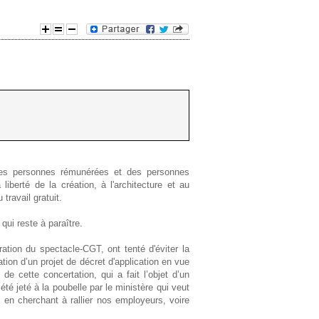
e
d
e
r
e
 des personnes rémunérées et des personnes
c
a liberté de la création, à l'architecture et au
travail gratuit.
h
 qui reste à paraître.
e
tion du spectacle-CGT, ont tenté d'éviter la
ation d’un projet de décret d'application en vue
r
s de cette concertation, qui a fait l’objet d’un
é jeté à la poubelle par le ministère qui veut
c
 en cherchant à rallier nos employeurs, voire