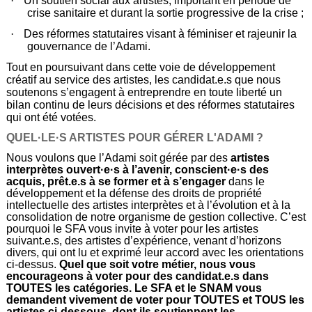
·
Un soutien social aux artistes, important en période de
crise sanitaire et durant la sortie progressive de la crise ;
·
Des réformes statutaires visant à féminiser et rajeunir la
gouvernance de l’Adami.
Tout en poursuivant dans cette voie de développement
créatif au service des artistes, les candidat.e.s que nous
soutenons s’engagent à entreprendre en toute liberté un
bilan continu de leurs décisions et des réformes statutaires
qui ont été votées.
QUEL·LE·S ARTISTES POUR GÉRER L'ADAMI ?
Nous voulons que l’Adami soit gérée par des
artistes
interprètes ouvert·e·s à l’avenir, conscient·e·s des
acquis, prêt.e.s à se former et à s’engager
dans le
développement et la défense des droits de propriété
intellectuelle des artistes interprètes et à l’évolution et à la
consolidation de notre organisme de gestion collective. C’est
pourquoi le SFA vous invite à voter pour les artistes
suivant.e.s, des artistes d’expérience, venant d’horizons
divers, qui ont lu et exprimé leur accord avec les orientations
ci-dessus.
Quel que soit votre métier, nous vous
encourageons à voter pour des candidat.e.s dans
TOUTES les catégories. Le SFA et le SNAM vous
demandent vivement de voter pour TOUTES et TOUS les
artistes ci-dessous, dont ils soutiennent les