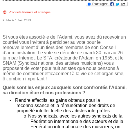
e
v
o
Propriété littéraire et artistique
d
1 Juin 2023
u
e
s
Si vous êtes associé·e de l’Adami, vous avez dû recevoir un
r
ê
courriel vous invitant à participer au vote pour le
renouvellement d’un tiers des membres de son Conseil
e
t
d’administration. Le vote se déroule de mardi 30 mai au 26
juin par Internet. Le SFA, créateur de l’Adami en 1955, et le
e
c
SNAM (Syndicat national des artistes musiciens) vous
proposent de voter pour huit artistes que nous pensons à
s
même de contribuer efficacement à la vie de cet organisme,
h
ô combien important !
i
e
Quels sont les enjeux auxquels sont confrontés l’Adami,
c
sa direction élue et nos professions ?
r
-
Rendre effectifs les gains obtenus pour la
i
reconnaissance et la rémunération des droits de
propriété intellectuelle des artistes interprètes
c
Nos syndicats, avec les autres syndicats de la
o
Fédération internationale des acteurs et de la
h
Fédération internationale des musiciens, ont