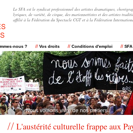
Jump to navigation
Le SFA est le syndicat professionnel des artistes dramatiques, chorégra
lyriques, de variété, de cirque, des marionnettistes et des artistes traditi
affilié à la Fédération du Spectacle CGT et à la Fédération Internation
ommes-nous ?
Vos droits
Conditions d'emploi
SFA
Nous voulons vivre de nos métiers
L'austérité culturelle frappe aux Pa