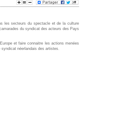
e
 les secteurs du spectacle et de la culture
d
os camarades du syndicat des acteurs des Pays
e
n Europe et faire connaitre les actions menées
r
e syndicat néerlandais des artistes.
e
c
h
e
r
c