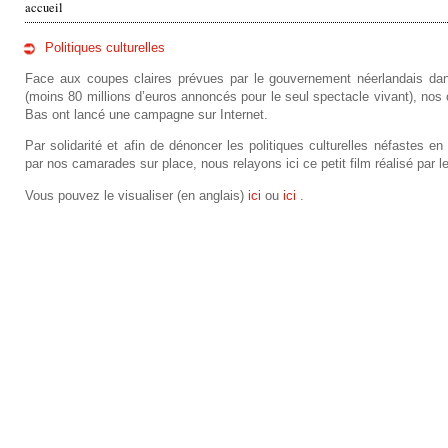
accueil
v
Politiques culturelles
o
Face aux coupes claires prévues par le gouvernement néerlandais dans
(moins 80 millions d’euros annoncés pour le seul spectacle vivant), n
u
Bas ont lancé une campagne sur Internet.
s
Par solidarité et afin de dénoncer les politiques culturelles néfastes e
par nos camarades sur place, nous relayons ici ce petit film réalisé par l
ê
Vous pouvez le visualiser (en anglais)
ici
ou
ici
.
t
e
s
i
c
i