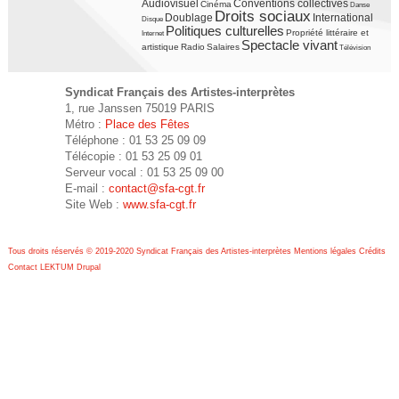
Audiovisuel
Conventions collectives
Cinéma
Danse
Droits sociaux
Doublage
International
Disque
Politiques culturelles
Propriété littéraire et
Internet
Spectacle vivant
artistique
Radio
Salaires
Télévision
Syndicat Français des Artistes-interprètes
1, rue Janssen 75019 PARIS
Métro :
Place des Fêtes
Téléphone : 01 53 25 09 09
Télécopie : 01 53 25 09 01
Serveur vocal : 01 53 25 09 00
E-mail :
contact@sfa-cgt.fr
Site Web :
www.sfa-cgt.fr
Tous droits réservés © 2019-2020 Syndicat Français des Artistes-interprètes
Mentions légales
Crédits
Contact
LEKTUM
Drupal