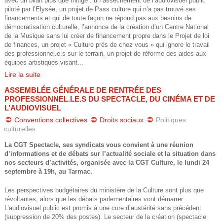
avec un bilan plus que mitigé : un assèchement de l’audiovisuel public
d
piloté par l’Elysée, un projet de Pass culture qui n’a pas trouvé ses
financements et qui de toute façon ne répond pas aux besoins de
f
démocratisation culturelle, l’annonce de la création d’un Centre National
de la Musique sans lui créer de financement propre dans le Projet de loi
de finances, un projet « Culture près de chez vous » qui ignore le travail
des professionnel.e.s sur le terrain, un projet de réforme des aides aux
équipes artistiques visant...
Lire la suite
ASSEMBLÉE GÉNÉRALE DE RENTRÉE DES
PROFESSIONNEL.LE.S DU SPECTACLE, DU CINÉMA ET DE
L’AUDIOVISUEL
Conventions collectives
Droits sociaux
Politiques
culturelles
La CGT Spectacle, ses syndicats vous convient à une réunion
d’informations et de débats sur l’actualité sociale et la situation dans
nos secteurs d’activités, organisée avec la CGT Culture, le lundi 24
septembre à 19h, au Tarmac.
Les perspectives budgétaires du ministère de la Culture sont plus que
révoltantes, alors que les débats parlementaires vont démarrer.
L’audiovisuel public est promis à une cure d’austérité sans précédent
(suppression de 20% des postes). Le secteur de la création (spectacle