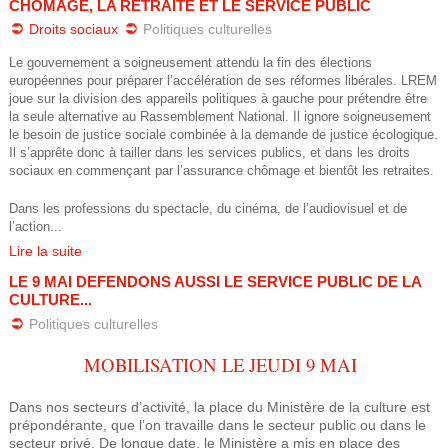
CHÔMAGE, LA RETRAITE ET LE SERVICE PUBLIC
e
u
Droits sociaux
Politiques culturelles
s
d
Le gouvernement a soigneusement attendu la fin des élections
ê
européennes pour préparer l’accélération de ses réformes libérales. LREM
e
joue sur la division des appareils politiques à gauche pour prétendre être
t
la seule alternative au Rassemblement National. Il ignore soigneusement
r
le besoin de justice sociale combinée à la demande de justice écologique.
e
Il s’apprête donc à tailler dans les services publics, et dans les droits
sociaux en commençant par l’assurance chômage et bientôt les retraites.
e
s
Dans les professions du spectacle, du cinéma, de l’audiovisuel et de
i
c
l’action...
c
Lire la suite
h
LE 9 MAI DEFENDONS AUSSI LE SERVICE PUBLIC DE LA
i
CULTURE...
e
Politiques culturelles
r
MOBILISATION LE JEUDI 9 MAI
c
Dans nos secteurs d’activité, la place du Ministère de la culture est
h
prépondérante, que l’on travaille dans le secteur public ou dans le
secteur privé. De longue date, le Ministère a mis en place des