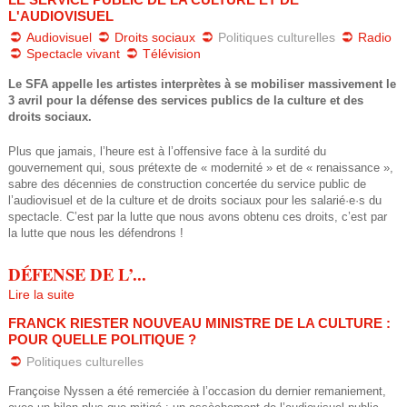
_
L'AUDIOVISUEL
Audiovisuel
Droits sociaux
Politiques culturelles
Radio
m
Spectacle vivant
Télévision
a
Le SFA appelle les artistes interprètes à se mobiliser massivement le
3 avril pour la défense des services publics de la culture et des
i
droits sociaux.
Plus que jamais, l’heure est à l’offensive face à la surdité du
_
gouvernement qui, sous prétexte de « modernité » et de « renaissance »,
sabre des décennies de construction concertée du service public de
2
l’audiovisuel et de la culture et de droits sociaux pour les salarié·e·s du
spectacle. C’est par la lutte que nous avons obtenu ces droits, c’est par
0
la lutte que nous les défendrons !
1
DÉFENSE DE L’...
Lire la suite
9
FRANCK RIESTER NOUVEAU MINISTRE DE LA CULTURE :
.
POUR QUELLE POLITIQUE ?
Politiques culturelles
p
Françoise Nyssen a été remerciée à l’occasion du dernier remaniement,