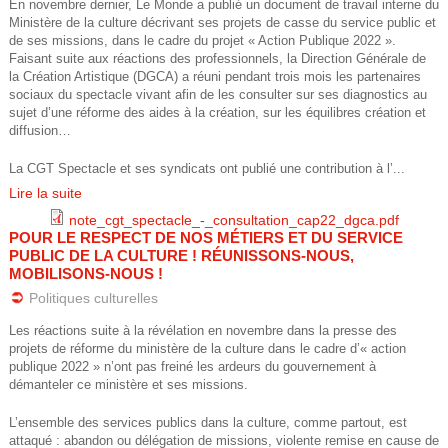
En novembre dernier, Le Monde a publié un document de travail interne du
Ministère de la culture décrivant ses projets de casse du service public et
de ses missions, dans le cadre du projet « Action Publique 2022 ».
Faisant suite aux réactions des professionnels, la Direction Générale de
la Création Artistique (DGCA) a réuni pendant trois mois les partenaires
sociaux du spectacle vivant afin de les consulter sur ses diagnostics au
sujet d’une réforme des aides à la création, sur les équilibres création et
diffusion…
La CGT Spectacle et ses syndicats ont publié une contribution à l’...
Lire la suite
note_cgt_spectacle_-_consultation_cap22_dgca.pdf
POUR LE RESPECT DE NOS MÉTIERS ET DU SERVICE
n
PUBLIC DE LA CULTURE ! RÉUNISSONS-NOUS,
MOBILISONS-NOUS !
o
Politiques culturelles
t
Les réactions suite à la révélation en novembre dans la presse des
projets de réforme du ministère de la culture dans le cadre d’« action
publique 2022 » n’ont pas freiné les ardeurs du gouvernement à
e
démanteler ce ministère et ses missions.
_
L’ensemble des services publics dans la culture, comme partout, est
attaqué : abandon ou délégation de missions, violente remise en cause de