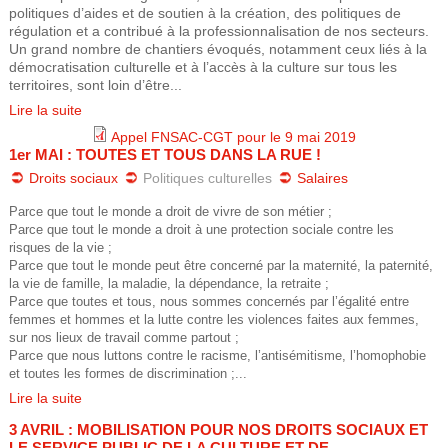
politiques d’aides et de soutien à la création, des politiques de
e
régulation et a contribué à la professionnalisation de nos secteurs.
Un grand nombre de chantiers évoqués, notamment ceux liés à la
démocratisation culturelle et à l’accès à la culture sur tous les
territoires, sont loin d’être...
Lire la suite
Appel FNSAC-CGT pour le 9 mai 2019
1er MAI : TOUTES ET TOUS DANS LA RUE !
a
Droits sociaux
Politiques culturelles
Salaires
p
Parce que tout le monde a droit de vivre de son métier ;
Parce que tout le monde a droit à une protection sociale contre les
p
risques de la vie ;
Parce que tout le monde peut être concerné par la maternité, la paternité,
la vie de famille, la maladie, la dépendance, la retraite ;
e
Parce que toutes et tous, nous sommes concernés par l’égalité entre
femmes et hommes et la lutte contre les violences faites aux femmes,
l
sur nos lieux de travail comme partout ;
Parce que nous luttons contre le racisme, l’antisémitisme, l’homophobie
_
et toutes les formes de discrimination ;...
Lire la suite
9
3 AVRIL : MOBILISATION POUR NOS DROITS SOCIAUX ET
LE SERVICE PUBLIC DE LA CULTURE ET DE