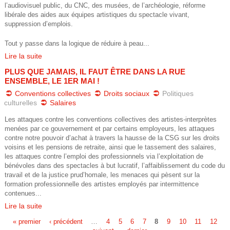
c
l’audiovisuel public, du CNC, des musées, de l’archéologie, réforme
libérale des aides aux équipes artistiques du spectacle vivant,
g
suppression d’emplois.
Tout y passe dans la logique de réduire à peau...
t
Lire la suite
_
PLUS QUE JAMAIS, IL FAUT ÊTRE DANS LA RUE
ENSEMBLE, LE 1ER MAI !
s
Conventions collectives
Droits sociaux
Politiques
culturelles
Salaires
p
Les attaques contre les conventions collectives des artistes-interprètes
e
menées par ce gouvernement et par certains employeurs, les attaques
contre notre pouvoir d’achat à travers la hausse de la CSG sur les droits
voisins et les pensions de retraite, ainsi que le tassement des salaires,
c
les attaques contre l’emploi des professionnels via l’exploitation de
bénévoles dans des spectacles à but lucratif, l’affaiblissement du code du
t
travail et de la justice prud’homale, les menaces qui pèsent sur la
formation professionnelle des artistes employés par intermittence
a
contenues...
Lire la suite
c
« premier
‹ précédent
…
4
5
6
7
8
9
10
11
12