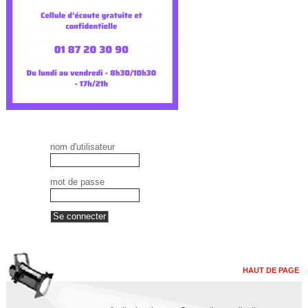
2
_
d
g
c
nom d'utilisateur
a
.
mot de passe
p
d
f
HAUT DE PAGE