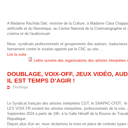
a
.
n
2
_
-
i
p
c
4
e
_
s
d
A Madame Rachida Dati, ministre de la Culture, à Madame Clara Chappaz, 
e
-
artificielle et du Numérique, au Centre National de la Cinématographie et
t
a
.
f
cinéma et de l'audiovisuel.
_
1
_
p
p
Nous, syndicats professionnels et groupements des auteurs, traducteurs e
a
1
fermement contre le soutien apporté par le CNC au site
...
s
p
d
Lire la suite
_
-
Lettre ouverte des organisations des artistes interprètes e
f
e
f
l
r
1
a
DOUBLAGE, VOIX-OFF, JEUX VIDÉO, AUDIO
l
e
e
9
IL EST TEMPS D’AGIR !
_
_
Doublage
t
g
_
c
a
t
u
-
Le Syndicat français des artistes interprètes CGT, le SNAPAC-CFDT, 
g
g
LES VOIX.FR invitent les artistes interprètes, professionnels de la voix,
r
l
_
Septembre 2024 à partir de 19h, à la Salle Hénaff de la Bourse du Travai
t
.
République.
e
e
a
Depuis plus d'un an, nous réclamons la mise en place de contrats types q
_
p