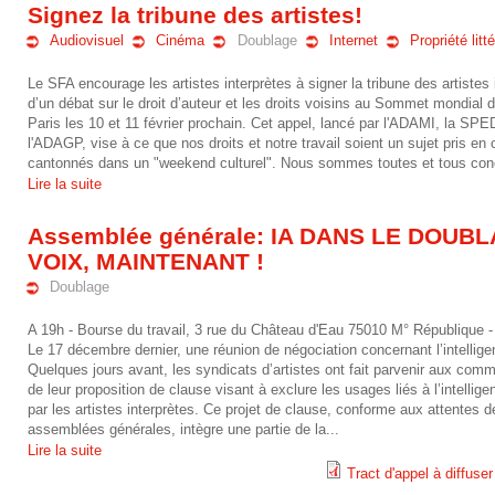
Signez la tribune des artistes!
-
m
0
Audiovisuel
Cinéma
Doublage
Internet
Propriété litté
0
e
2
Le SFA encourage les artistes interprètes à signer la tribune des artistes 
8
n
d’un débat sur le droit d’auteur et les droits voisins au Sommet mondial de l
5
Paris les 10 et 11 février prochain.
Cet appel, lancé par l'ADAMI, la S
_
t
l'ADAGP, vise à ce que nos droits et notre travail soient un sujet pris en
-
cantonnés dans un "weekend culturel". Nous sommes toutes et tous con
-
_
Lire la suite
0
_
e
Assemblée générale: IA DANS LE DOUB
1
s
VOIX, MAINTENANT !
t
-
Doublage
f
h
2
A 19h - Bourse du travail, 3 rue du Château d'Eau 75010 M° République -
a
i
Le 17 décembre dernier, une réunion de négociation concernant l’intelligen
1
Quelques jours avant, les syndicats d’artistes ont fait parvenir aux co
_
q
de leur proposition de clause visant à exclure les usages liés à l’intellig
_
par les artistes interprètes. Ce projet de clause, conforme aux attentes d
-
u
assemblées générales, intègre une partie de la...
-
Lire la suite
_
e
Tract d'appel à diffuser
_