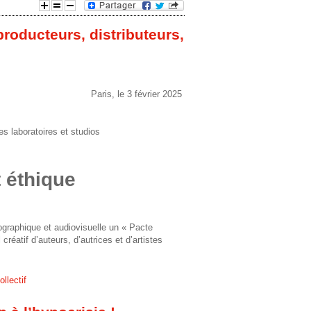
e
producteurs, distributeurs,
d
e
Paris, le 3 février 2025
r
es laboratoires et studios
e
c
 éthique
h
ographique et audiovisuelle un
« Pacte
e
créatif d’auteurs, d’autrices et d’artistes
r
llectif
c