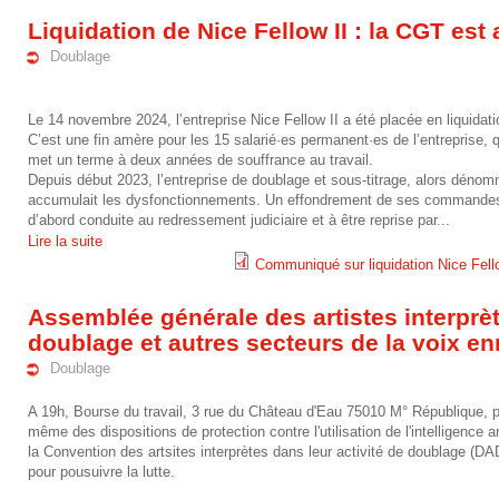
2
s
_
i
Liquidation de Nice Fellow II : la CGT est
0
o
c
Doublage
a
2
m
o
_
Le 14 novembre 2024, l’entreprise Nice Fellow II a été placée en liquidatio
5
m
l
C’est une fin amère pour les 15 salarié·es permanent·es de l’entreprise, q
d
met un terme à deux années de souffrance au travail.
-
e
l
Depuis début 2023, l’entreprise de doublage et sous-titrage, alors déno
a
accumulait les dysfonctionnements. Un effondrement de ses commandes 
0
t
e
d’abord conduite au redressement judiciaire et à être reprise par...
n
Lire la suite
1
_
c
Communiqué sur liquidation Nice Fello
s
2
-
i
t
Assemblée générale des artistes interprèt
_
0
2
a
i
doublage et autres secteurs de la voix en
l
Doublage
2
8
_
f
e
A 19h, Bourse du travail, 3 rue du Château d'Eau 75010 M° République, p
4
_
c
_
même des dispositions de protection contre l'utilisation de l'intelligence 
_
la Convention des artsites interprètes dans leur activité de doublage (D
-
-
u
0
pour pousuivre la lutte.
d