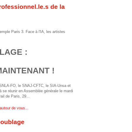
ofessionnel.le.s de la
mple Paris 3. Face à l'IA, les artistes
LAGE :
MAINTENANT !
e SNLA-FO, le SNAJ-CFTC, le SIA-Unsa et
 à se réunir en Assemblée générale le mardi
il de Paris, 29...
 autour de vous...
 doublage