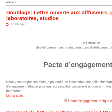
accueil
v
Doublage: Lettre ouverte aux diffuseurs, 
o
laboratoires, studios
Doublage
u
s
A l’attention
ê
des diffuseurs, des producteurs, des distributeurs, d
t
Pacte d’engagement
e
s
i
Nous vous proposons dans la poursuite de l’exception culturelle cinémat
d’engagement éthique pour une accessibilité universelle et pour un travail 
interprètes...
c
Lire la suite
i
Pacte d'engagement éthique co
p