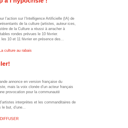
p à l’hypocrisie !
h
e
 l’action sur l’Intelligence Artificielle (IA) de
ésentants de la culture (artistes, auteur·ices,
istère de la Culture a réussi à arracher à
tables rondes prévues le 10 février.
es 10 et 11 février en présence des...
a culture au rabais
ler!
 bande annonce en version française du
iste, mais la voix clonée d’un acteur français
st une provocation pour la communauté
’artistes interprètes et les commanditaires de
le but, d’une...
A DIFFUSER