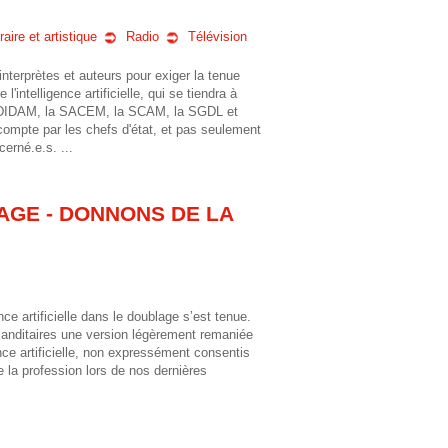
raire et artistique
Radio
Télévision
interprètes et auteurs pour exiger la tenue
'intelligence artificielle, qui se tiendra à
PEDIDAM, la SACEM, la SCAM, la SGDL et
 compte par les chefs d'état, et pas seulement
cerné.e.s.
...
LAGE - DONNONS DE LA
ce artificielle dans le doublage s’est tenue.
mmanditaires une version légèrement remaniée
ence artificielle, non expressément consentis
e la profession lors de nos dernières