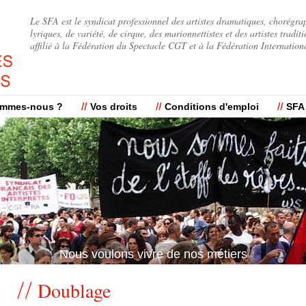
Jump to navigation
Le SFA est le syndicat professionnel des artistes dramatiques, chorégra
lyriques, de variété, de cirque, des marionnettistes et des artistes traditi
affilié à la Fédération du Spectacle CGT et à la Fédération Internation
ommes-nous ?
Vos droits
Conditions d'emploi
SFA
Nous voulons vivre de nos métiers
Nous voulons vivre de nos métiers
Doublage