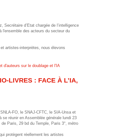
Secrétaire d’Etat chargée de l’intelligence
 à l'ensemble des acteurs du secteur du
t artistes-interprètes, nous élevons
t d'auteurs sur le doublage et l'IA
-LIVRES : FACE À L’IA,
le SNLA-FO, le SNAJ-CFTC, le SIA-Unsa et
 à se réunir en
Assemblée générale lundi 23
l de Paris, 29 bd du Temple, Paris 3°, métro
ui protègent réellement les artistes