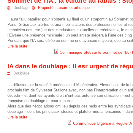
Sommet de l’IA : la culture au rabais ! Sto
a
Doublage
Propriété littéraire et artistique
c
Il aura fallu batailler pour n’obtenir au final qu’un strapontin au Sommet pour
Paris. Grâce aux alertes et aux mobilisations des professionnel·les et repr
t
technicien·nes, etc.) et des « industries culturelles et créatives », le min
l’Élysée une présence minimale : un seul artiste siégera à l’une des cinq 
e
Pendant que l’IA sera célébrée comme une avancée majeure, que ce soit l
Lire la suite
_
Communiqué SFA sur le Sommet de l'IA - L
2
d
IA dans le doublage : Il esr urgent de régu
0
e
Doublage
2
n
La diffusion par la société américaine d’IA générative ElevenLabs de la
prochain film de Sylvester Stallone avec, non pas l’interprétation d’un art
5
g
décédé – et dont les ayants droit n’ont pas autorisé son utilisation – e
française du doublage et pour le public.
-
a
Alors que des négociations ont lieu depuis des mois entre les syndicats d
doublage – dont les principaux studios et plateformes américaines – dans 
0
g
Lire la suite
Communiqué Urgence à Réguler 
2
e
2