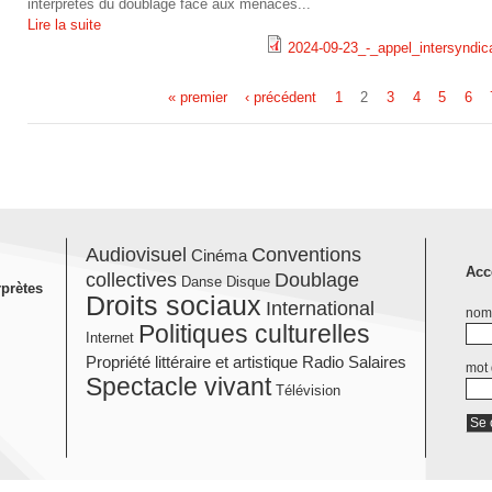
interprètes du doublage face aux menaces...
_
r
p
Lire la suite
-
d
2024-09-23_-_appel_intersyndic
o
.
p
_
f
2
u
p
e
« premier
‹ précédent
1
2
3
4
5
6
l
0
P
v
d
l
i
2
e
a
f
_
q
4
r
i
g
u
-
Audiovisuel
Conventions
t
Cinéma
n
e
Acc
i
0
collectives
Doublage
Danse
Disque
rprètes
e
t
Droits sociaux
International
s
nom 
d
9
Politiques culturelles
.
e
Internet
a
-
Propriété littéraire et artistique
Radio
Salaires
mot
p
r
Spectacle vivant
Télévision
t
2
d
s
i
3
f
y
o
_