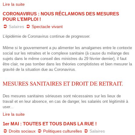
m
Lire la suite
CORONAVIRUS : NOUS RÉCLAMONS DES MESURES
i
POUR L’EMPLOI !
Salaires
Spectacle vivant
n
L’épidémie de Coronavirus continue de progresser.
i
Même si le gouvernement a pu alimenter les amalgames entre le contexte
s
social sur les retraites et le complexe sanitaire (à cause du mélange des
sujets dans le même conseil des ministres du 29 février dernier), il faut
t
être clair, ne pas tomber dans les théories complotistes et bien mesurer la
gravité de la situation due au Coronavirus.
r
MESURES SANITAIRES ET DROIT DE RETRAIT.
e
Des mesures sanitaires sérieuses sont nécessaires sur les lieux de
s
travail et en leur absence, en cas de danger, les salariés ont légitimité à
user...
_
Lire la suite
1er MAI : TOUTES ET TOUS DANS LA RUE !
c
Droits sociaux
Politiques culturelles
Salaires