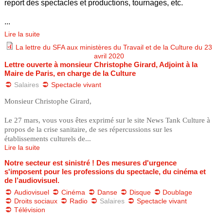
report des spectacles et productions, tournages, etc.
...
Lire la suite
La lettre du SFA aux ministères du Travail et de la Culture du 23
avril 2020
l
Lettre ouverte à monsieur Christophe Girard, Adjoint à la
Maire de Paris, en charge de la Culture
e
Salaires
Spectacle vivant
t
Monsieur Christophe Girard,
t
Le 27 mars, vous vous êtes exprimé sur le site News Tank Culture à
propos de la crise sanitaire, de ses répercussions sur les
établissements culturels de...
r
Lire la suite
e
Notre secteur est sinistré ! Des mesures d'urgence
s'imposent pour les professions du spectacle, du cinéma et
_
de l’audiovisuel.
Audiovisuel
Cinéma
Danse
Disque
Doublage
o
Droits sociaux
Radio
Salaires
Spectacle vivant
Télévision