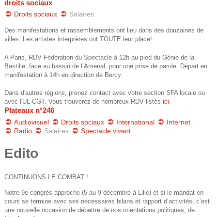
droits sociaux
e
u
Droits sociaux
Salaires
s
d
Des manifestations et rassemblements ont lieu dans des douzaines de
ê
villes. Les artistes interprètes ont TOUTE leur place!
e
t
A Paris, RDV Fédération du Spectacle à 12h au pied du Génie de la
r
Bastille, face au bassin de l’Arsenal, pour une prise de parole. Départ en
e
manifestation à 14h en direction de Bercy.
e
s
Dans d'autres régions, prenez contact avec votre section SFA locale ou
avec l'UL CGT. Vous trouverez de nombreux RDV listés
ici
.
i
c
Plateaux n°246
c
Audiovisuel
Droits sociaux
International
Internet
h
Radio
Salaires
Spectacle vivant
i
e
Edito
r
CONTINUONS LE COMBAT !
c
Notre 9e congrès approche (5 au 9 décembre à Lille) et si le mandat en
cours se termine avec ses nécessaires bilans et rapport d’activités, c’est
h
une nouvelle occasion de débattre de nos orientations politiques, de...