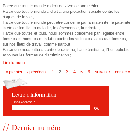
u
Parce que tout le monde a droit de vivre de son métier ;
Parce que tout le monde a droit à une protection sociale contre les
l
risques de la vie ;
Parce que tout le monde peut être concerné par la maternité, la paternité,
t
la vie de famille, la maladie, la dépendance, la retraite ;
Parce que toutes et tous, nous sommes concernés par l’égalité entre
femmes et hommes et la lutte contre les violences faites aux femmes,
u
sur nos lieux de travail comme partout ;
Parce que nous luttons contre le racisme, l’antisémitisme, l’homophobie
r
et toutes les formes de discrimination ;...
Lire la suite
e
« premier
‹ précédent
1
2
3
4
5
6
suivant ›
dernier »
_
P
t
a
Lettre d'information
g
Email Address
*
r
e
a
Dernier numéro
s
v