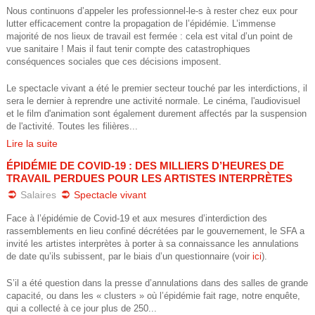
u
Nous continuons d’appeler les professionnel-le-s à rester chez eux pour
lutter efficacement contre la propagation de l’épidémie. L’immense
v
majorité de nos lieux de travail est fermée : cela est vital d’un point de
vue sanitaire ! Mais il faut tenir compte des catastrophiques
e
conséquences sociales que ces décisions imposent.
Le spectacle vivant a été le premier secteur touché par les interdictions, il
r
sera le dernier à reprendre une activité normale. Le cinéma, l'audiovisuel
et le film d'animation sont également durement affectés par la suspension
t
de l'activité. Toutes les filières...
Lire la suite
e
ÉPIDÉMIE DE COVID-19 : DES MILLIERS D’HEURES DE
_
TRAVAIL PERDUES POUR LES ARTISTES INTERPRÈTES
Salaires
Spectacle vivant
s
Face à l’épidémie de Covid-19 et aux mesures d’interdiction des
rassemblements en lieu confiné décrétées par le gouvernement, le SFA a
f
invité les artistes interprètes à porter à sa connaissance les annulations
de date qu’ils subissent, par le biais d’un questionnaire (voir
ici
).
a
S’il a été question dans la presse d’annulations dans des salles de grande
-
capacité, ou dans les « clusters » où l’épidémie fait rage, notre enquête,
qui a collecté à ce jour plus de 250...