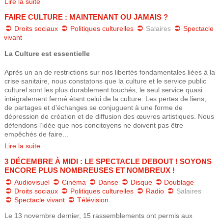
Lire la suite
e
FAIRE CULTURE : MAINTENANT OU JAMAIS ?
Droits sociaux
Politiques culturelles
Salaires
Spectacle
vivant
La Culture est essentielle
Après un an de restrictions sur nos libertés fondamentales liées à la
crise sanitaire, nous constatons que la culture et le service public
culturel sont les plus durablement touchés, le seul service quasi
intégralement fermé étant celui de la culture. Les pertes de liens,
de partages et d’échanges se conjuguent à une forme de
dépression de création et de diffusion des œuvres artistiques. Nous
défendons l’idée que nos concitoyens ne doivent pas être
empêchés de faire...
Lire la suite
3 DÉCEMBRE À MIDI : LE SPECTACLE DEBOUT ! SOYONS
ENCORE PLUS NOMBREUSES ET NOMBREUX !
Audiovisuel
Cinéma
Danse
Disque
Doublage
Droits sociaux
Politiques culturelles
Radio
Salaires
Spectacle vivant
Télévision
Le 13 novembre dernier, 15 rassemblements ont permis aux