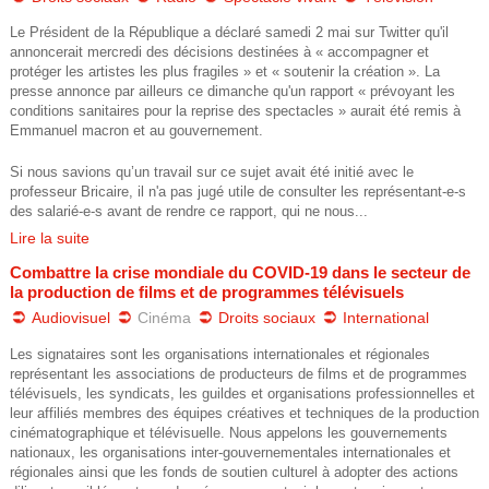
s
Le Président de la République a déclaré samedi 2 mai sur Twitter qu'il
annoncerait mercredi des décisions destinées à « accompagner et
a
protéger les artistes les plus fragiles » et « soutenir la création ». La
presse annonce par ailleurs ce dimanche qu'un rapport « prévoyant les
t
conditions sanitaires pour la reprise des spectacles » aurait été remis à
Emmanuel macron et au gouvernement.
i
Si nous savions qu’un travail sur ce sujet avait été initié avec le
professeur Bricaire, il n'a pas jugé utile de consulter les représentant-e-s
o
des salarié-e-s avant de rendre ce rapport, qui ne nous...
Lire la suite
n
Combattre la crise mondiale du COVID-19 dans le secteur de
s
la production de films et de programmes télévisuels
Audiovisuel
Cinéma
Droits sociaux
International
_
Les signataires sont les organisations internationales et régionales
représentant les associations de producteurs de films et de programmes
d
télévisuels, les syndicats, les guildes et organisations professionnelles et
leur affiliés membres des équipes créatives et techniques de la production
e
cinématographique et télévisuelle. Nous appelons les gouvernements
nationaux, les organisations inter-gouvernementales internationales et
_
régionales ainsi que les fonds de soutien culturel à adopter des actions