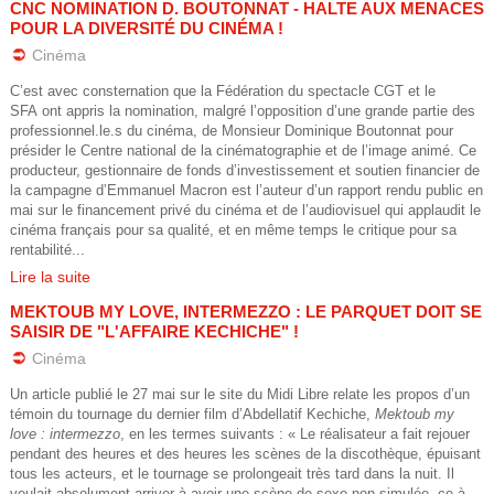
CNC NOMINATION D. BOUTONNAT - HALTE AUX MENACES
t
n
POUR LA DIVERSITÉ DU CINÉMA !
Cinéma
r
i
C’est avec consternation que la Fédération du spectacle CGT et le
SFA ont appris la nomination, malgré l’opposition d’une grande partie des
e
t
professionnel.le.s du cinéma, de Monsieur Dominique Boutonnat pour
présider le Centre national de la cinématographie et de l’image animé. Ce
_
a
producteur, gestionnaire de fonds d’investissement et soutien financier de
la campagne d’Emmanuel Macron est l’auteur d’un rapport rendu public en
l
i
mai sur le financement privé du cinéma et de l’audiovisuel qui applaudit le
cinéma français pour sa qualité, et en même temps le critique pour sa
a
rentabilité...
r
Lire la suite
_
e
MEKTOUB MY LOVE, INTERMEZZO : LE PARQUET DOIT SE
SAISIR DE "L'AFFAIRE KECHICHE" !
c
_
Cinéma
r
p
Un article publié le 27 mai sur le site du Midi Libre relate les propos d’un
témoin du tournage du dernier film d’Abdellatif Kechiche,
Mektoub my
i
o
love : intermezzo
, en les termes suivants : « Le réalisateur a fait rejouer
pendant des heures et des heures les scènes de la discothèque, épuisant
s
tous les acteurs, et le tournage se prolongeait très tard dans la nuit. Il
u
voulait absolument arriver à avoir une scène de sexe non simulée, ce à