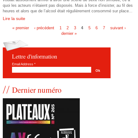
quoi les acteurs n’étaient pas disposés. Mais à force d’insister, au fil des
e
r
heures et alors que de l’alcool était régulièrement consommé sur place...
Lire la suite
_
_
« premier
‹ précédent
1
2
3
4
5
6
7
suivant ›
m
l
dernier »
P
o
e
a
Lettre d'information
n
g
s
Email Address
*
d
e
_
s
i
a
Dernier numéro
a
c
l
t
e
i
_
v