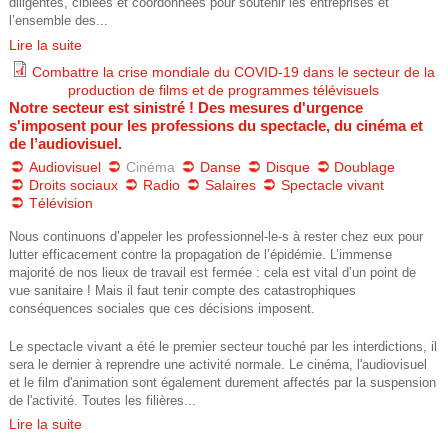
diligentes, ciblées et coordonnées pour soutenir les entreprises et
s
l’ensemble des...
Lire la suite
e
Combattre la crise mondiale du COVID-19 dans le secteur de la
production de films et de programmes télévisuels
f
c
Notre secteur est sinistré ! Des mesures d'urgence
s'imposent pour les professions du spectacle, du cinéma et
r
de l’audiovisuel.
u
Audiovisuel
Cinéma
Danse
Disque
Doublage
_
r
Droits sociaux
Radio
Salaires
Spectacle vivant
Télévision
c
i
Nous continuons d’appeler les professionnel-le-s à rester chez eux pour
lutter efficacement contre la propagation de l’épidémie. L’immense
o
t
majorité de nos lieux de travail est fermée : cela est vital d’un point de
vue sanitaire ! Mais il faut tenir compte des catastrophiques
m
e
conséquences sociales que ces décisions imposent.
b
Le spectacle vivant a été le premier secteur touché par les interdictions, il
_
sera le dernier à reprendre une activité normale. Le cinéma, l'audiovisuel
et le film d'animation sont également durement affectés par la suspension
a
s
de l'activité. Toutes les filières...
Lire la suite
t
a