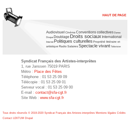
c
a
HAUT DE PAGE
t
u
Audiovisuel
Conventions collectives
e
Cinéma
Danse
d
Droits sociaux
Doublage
International
Disque
Politiques culturelles
Propriété littéraire et
Internet
u
Spectacle vivant
i
artistique
Radio
Salaires
Télévision
r
o
Syndicat Français des Artistes-interprètes
1, rue Janssen 75019 PARIS
_
v
Métro :
Place des Fêtes
Téléphone : 01 53 25 09 09
d
i
Télécopie : 01 53 25 09 01
Serveur vocal : 01 53 25 09 00
e
E-mail :
contact@sfa-cgt.fr
s
Site Web :
www.sfa-cgt.fr
_
u
Tous droits réservés © 2019-2020 Syndicat Français des Artistes-interprètes
Mentions légales
Crédits
l
e
Contact
LEKTUM
Drupal
a