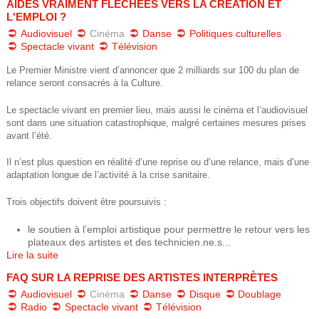
AIDES VRAIMENT FLÉCHÉES VERS LA CRÉATION ET
e
u
L'EMPLOI ?
s
Audiovisuel
Cinéma
Danse
Politiques culturelles
d
Spectacle vivant
Télévision
ê
e
Le Premier Ministre vient d’annoncer que 2 milliards sur 100 du plan de
t
relance seront consacrés à la Culture.
r
e
Le spectacle vivant en premier lieu, mais aussi le cinéma et l’audiovisuel
sont dans une situation catastrophique, malgré certaines mesures prises
e
s
avant l’été.
i
c
Il n’est plus question en réalité d’une reprise ou d’une relance, mais d’une
adaptation longue de l’activité à la crise sanitaire.
c
h
i
Trois objectifs doivent être poursuivis :
e
le soutien à l’emploi artistique pour permettre le retour vers les
plateaux des artistes et des technicien.ne.s...
r
Lire la suite
c
FAQ SUR LA REPRISE DES ARTISTES INTERPRÈTES
Audiovisuel
Cinéma
Danse
Disque
Doublage
h
Radio
Spectacle vivant
Télévision