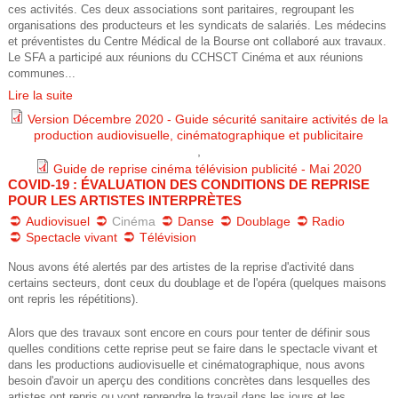
ces activités. Ces deux associations sont paritaires, regroupant les
organisations des producteurs et les syndicats de salariés. Les médecins
et préventistes du Centre Médical de la Bourse ont collaboré aux travaux.
Le SFA a participé aux réunions du CCHSCT Cinéma et aux réunions
communes...
Lire la suite
Version Décembre 2020 - Guide sécurité sanitaire activités de la
production audiovisuelle, cinématographique et publicitaire
g
,
Guide de reprise cinéma télévision publicité - Mai 2020
u
COVID-19 : ÉVALUATION DES CONDITIONS DE REPRISE
g
POUR LES ARTISTES INTERPRÈTES
i
Audiovisuel
Cinéma
Danse
Doublage
Radio
u
Spectacle vivant
Télévision
d
i
Nous avons été alertés par des artistes de la reprise d'activité dans
certains secteurs, dont ceux du doublage et de l'opéra (quelques maisons
e
ont repris les répétitions).
d
_
Alors que des travaux sont encore en cours pour tenter de définir sous
e
quelles conditions cette reprise peut se faire dans le spectacle vivant et
v
dans les productions audiovisuelle et cinématographique, nous avons
_
besoin d'avoir un aperçu des conditions concrètes dans lesquelles des
artistes ont repris ou vont reprendre le travail dans les jours et les