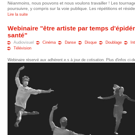
Néanmoins,
nous pouvons et nous voulons travailler !
Les tournage
poursuivre, y compris sur la voie publique. Les répétitions et résid
Lire la suite
Webinaire "être artiste par temps d'épidém
santé"
Audiovisuel
Cinéma
Danse
Disque
Doublage
In
Télévision
Webinaire réservé aux adhérent.e.s à jour de cotisation. Plus d'infos ci-