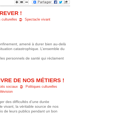
e
REVER !
 culturelles
Spectacle vivant
d
e
r
onfinement, amené à durer bien au-delà
situation catastrophique. L’ensemble du
e
r les personnels de santé qui réclament
c
h
IVRE DE NOS MÉTIERS !
oits sociaux
Politiques culturelles
e
élévision
r
er des difficultés d’une durée
le vivant, la véritable source de nos
c
és de leurs publics pendant un bon