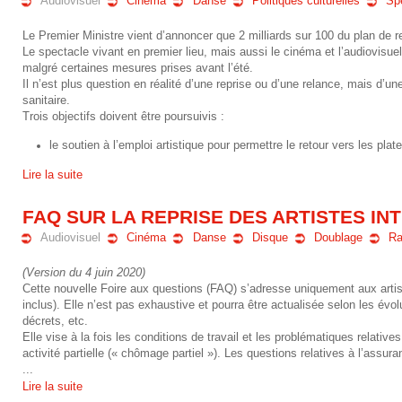
Audiovisuel
Cinéma
Danse
Politiques culturelles
Sp
Le Premier Ministre vient d’annoncer que 2 milliards sur 100 du plan de r
Le spectacle vivant en premier lieu, mais aussi le cinéma et l’audiovisue
malgré certaines mesures prises avant l’été.
Il n’est plus question en réalité d’une reprise ou d’une relance, mais d’une
sanitaire.
Trois objectifs doivent être poursuivis :
le soutien à l’emploi artistique pour permettre le retour vers les plat
Lire la suite
FAQ SUR LA REPRISE DES ARTISTES I
Audiovisuel
Cinéma
Danse
Disque
Doublage
Ra
(Version du 4 juin 2020)
Cette nouvelle Foire aux questions (FAQ) s’adresse uniquement aux arti
inclus). Elle n’est pas exhaustive et pourra être actualisée selon les évo
décrets, etc.
Elle vise à la fois les conditions de travail et les problématiques relati
activité partielle (« chômage partiel »). Les questions relatives à l’assu
...
Lire la suite