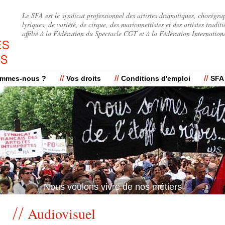
Jump to navigation
Le SFA est le syndicat professionnel des artistes dramatiques, chorégra
lyriques, de variété, de cirque, des marionnettistes et des artistes traditi
affilié à la Fédération du Spectacle CGT et à la Fédération Internation
ommes-nous ?
Vos droits
Conditions d'emploi
SFA
Nous voulons vivre de nos métiers
Nous voulons vivre de nos métiers
Audiovisuel