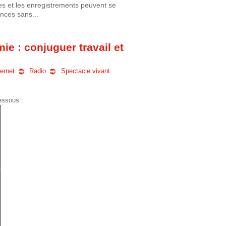
h
s et les enregistrements peuvent se
ences sans...
e
ie : conjuguer travail et
ternet
Radio
Spectacle vivant
dessous :