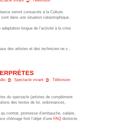
ectacle vivant
Télévision
elance seront consacrés à la Culture.
l sont dans une situation catastrophique,
 adaptation longue de l’activité à la crise
eaux des artistes et des technicien.ne.s...
NTERPRÈTES
dio
Spectacle vivant
Télévision
stes du spectacle (artistes de complément
lutions des textes de loi, ordonnances,
ves au contrat, promesse d’embauche, salaire,
rance chômage font l’objet d’une
FAQ
distincte.