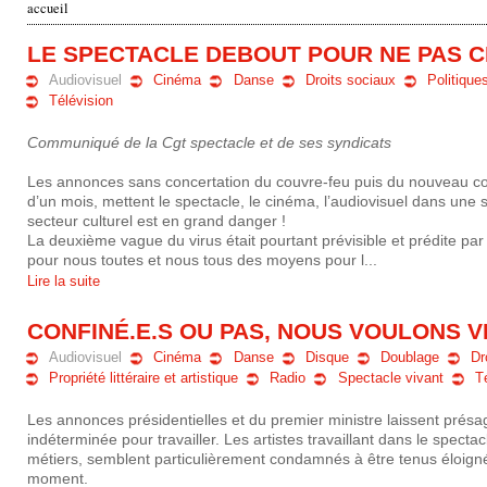
accueil
v
LE SPECTACLE DEBOUT POUR NE PAS C
o
Audiovisuel
Cinéma
Danse
Droits sociaux
Politiques
Télévision
u
Communiqué de la Cgt spectacle et de ses syndicats
s
Les annonces sans concertation du couvre-feu puis du nouveau c
ê
d’un mois, mettent le spectacle, le cinéma, l’audiovisuel dans une 
secteur culturel est en grand danger !
t
La deuxième vague du virus était pourtant prévisible et prédite pa
pour nous toutes et nous tous des moyens pour l...
e
Lire la suite
s
CONFINÉ.E.S OU PAS, NOUS VOULONS V
i
Audiovisuel
Cinéma
Danse
Disque
Doublage
Dr
Propriété littéraire et artistique
Radio
Spectacle vivant
T
c
Les annonces présidentielles et du premier ministre laissent présag
i
indéterminée pour travailler. Les artistes travaillant dans le spectac
métiers, semblent particulièrement condamnés à être tenus éloign
moment.